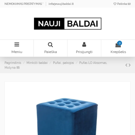
NEMOKAMAS PRISTATYMAS *
info@naujibaldai.lt
Patinka (
0
)
0
Meniu
Paieška
Prisijungti
Krepšelis
Pagrindinis
Minkšti baldai
Pufai, pakojos
Pufas LO Aksomas,
Mėlyna 86