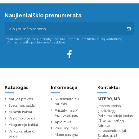
Naujienlaiškio prenumerata
Prenumeratos galėsite atsisakyti bet kuriuo metu. Tam tikslui mūsų kontaktinę
informaciją rasite parduotuvės taisyklėse.
Katalogas
Informacija
Kontaktai
Naujos prekės
Susisiekite su
AITERO, MB
mumis
Svetainės baldai
Įmonės kodas:
Pristatymas /
307676735,
Minkšti baldai
Apmokėjimas
PVM mokėtojo kodas:
Valgomojo baldai
LT100020267712
Apie mus
Miegamojo baldai
Adresas
Prisijungimas
korespondencijai:
Vaikų kambario
Mano paskyra
Saulės g. 18,
baldai