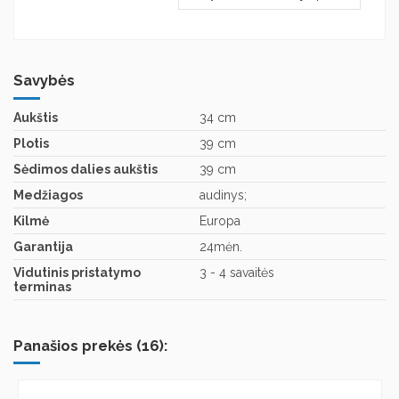
Savybės
Aukštis
34 cm
Plotis
39 cm
Sėdimos dalies aukštis
39 cm
Medžiagos
audinys;
Kilmė
Europa
Garantija
24mėn.
Vidutinis pristatymo
3 - 4 savaitės
terminas
Panašios prekės (16):