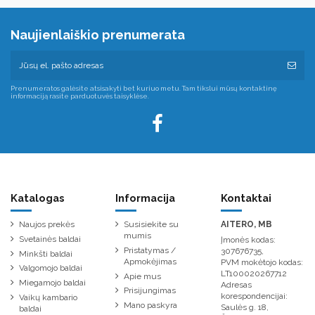
Naujienlaiškio prenumerata
Prenumeratos galėsite atsisakyti bet kuriuo metu. Tam tikslui mūsų kontaktinę
informaciją rasite parduotuvės taisyklėse.
Katalogas
Informacija
Kontaktai
Naujos prekės
Susisiekite su
AITERO, MB
mumis
Svetainės baldai
Įmonės kodas:
Pristatymas /
307676735,
Minkšti baldai
Apmokėjimas
PVM mokėtojo kodas:
Valgomojo baldai
LT100020267712
Apie mus
Miegamojo baldai
Adresas
Prisijungimas
korespondencijai:
Vaikų kambario
Mano paskyra
Saulės g. 18,
baldai