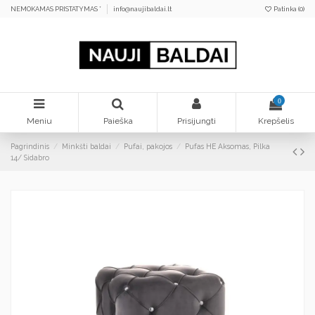
NEMOKAMAS PRISTATYMAS *
info@naujibaldai.lt
Patinka (
0
)
0
Meniu
Paieška
Prisijungti
Krepšelis
Pagrindinis
Minkšti baldai
Pufai, pakojos
Pufas HE Aksomas, Pilka
14/ Sidabro