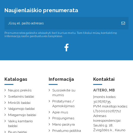
Naujienlaiškio prenumerata
Prenumeratos galėsite atsisakyti bet kuriuo metu. Tam tikslui mūsų kontaktinę
informaciją rasite parduotuvės taisyklėse.
Katalogas
Informacija
Kontaktai
Naujos prekės
Susisiekite su
AITERO, MB
mumis
Svetainės baldai
Įmonės kodas:
Pristatymas /
307676735,
Minkšti baldai
Apmokėjimas
PVM mokėtojo kodas:
Valgomojo baldai
LT100020267712
Apie mus
Miegamojo baldai
Adresas
Prisijungimas
korespondencijai:
Vaikų kambario
Mano paskyra
Saulės g. 18,
baldai
Žvirgždės k., Kauno
Privatumo politika
Biuro baldai