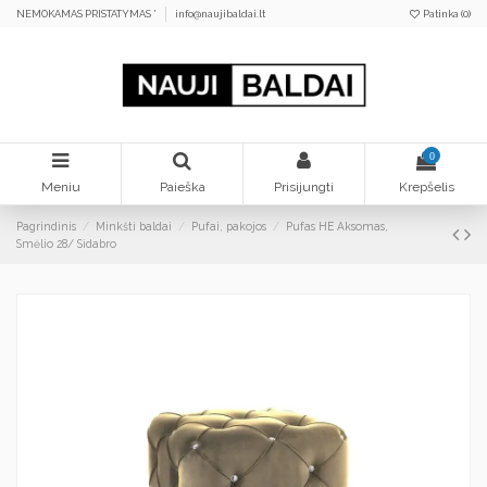
NEMOKAMAS PRISTATYMAS *
info@naujibaldai.lt
Patinka (
0
)
0
Meniu
Paieška
Prisijungti
Krepšelis
Pagrindinis
Minkšti baldai
Pufai, pakojos
Pufas HE Aksomas,
Smėlio 28/ Sidabro