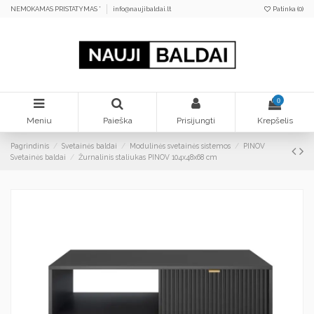
NEMOKAMAS PRISTATYMAS *
info@naujibaldai.lt
Patinka (
0
)
0
Meniu
Paieška
Prisijungti
Krepšelis
Pagrindinis
Svetainės baldai
Modulinės svetainės sistemos
PINOV
Svetainės baldai
Žurnalinis staliukas PINOV 104x48x68 cm