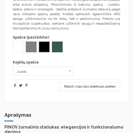
arba aukso atspalvių. Pasirinkimas iš keturių spalvų - juodos,
baltos, pilkos ir smaragdo - leidžia pritaikyti žurnalinį staliuką pagal
savo interjero spalvų paletę. Kraštai aptraukti ilgaamžiška ABS
danga, užtikrinančia ne tik stilių, bet ir patikimumą. Prekės yra
kruopščiai supakuotos, siekiant užtikrinti saugų ir nepažeidžiamą
transportavimą iki jūsų namų durų.
Spalva (pasirinkite):
Juoda
Balta
Pilka
Smaragdo
Kojelių spalva
Rodyti visas šios kolekcijos prekes
Aprašymas
PINOV žurnalinis staliukas: elegancijos ir funkcionalumo
derinys