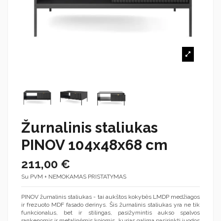
Žurnalinis staliukas
PINOV 104x48x68 cm
211,00 €
Su PVM + NEMOKAMAS PRISTATYMAS
PINOV žurnalinis staliukas - tai aukštos kokybės LMDP medžiagos
ir frezuoto MDF fasado derinys. Šis žurnalinis staliukas yra ne tik
funkcionalus, bet ir stilingas, pasižymintis aukso spalvos
rankenomis ir metalinėmis kojomis, kurias galima pasirinkti juodos