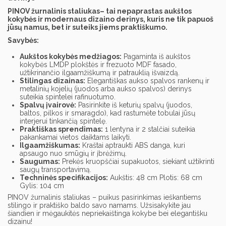
PINOV žurnalinis staliukas– tai nepaprastas aukštos
kokybės ir modernaus dizaino derinys, kuris ne tik papuoš
jūsų namus, bet ir suteiks jiems praktiškumo.
Savybės:
Aukštos kokybės medžiagos:
Pagaminta iš aukštos
kokybės LMDP plokštės ir frezuoto MDF fasado,
užtikrinančio ilgaamžiškumą ir patrauklią išvaizdą.
Stilingas dizainas:
Elegantiškas aukso spalvos rankenų ir
metalinių kojelių (juodos arba aukso spalvos) derinys
suteikia spintelei rafinuotumo.
Spalvų įvairovė:
Pasirinkite iš keturių spalvų (juodos,
baltos, pilkos ir smaragdo), kad rastumėte tobulai jūsų
interjerui tinkančią spintelę.
Praktiškas sprendimas:
1 lentyna ir 2 stalčiai suteikia
pakankamai vietos daiktams laikyti.
Ilgaamžiškumas:
Kraštai aptraukti ABS danga, kuri
apsaugo nuo smūgių ir įbrėžimų.
Saugumas:
Prekės kruopščiai supakuotos, siekiant užtikrinti
saugų transportavimą.
Techninės specifikacijos:
Aukštis: 48 cm Plotis: 68 cm
Gylis: 104 cm
PINOV žurnalinis staliukas – puikus pasirinkimas ieškantiems
stilingo ir praktiško baldo savo namams. Užsisakykite jau
šiandien ir mėgaukitės nepriekaištinga kokybe bei elegantišku
dizainu!