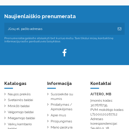
Naujienlaiškio prenumerata
Prenumeratos galėsite atsisakyti bet kuriuo metu. Tam tikslui mūsų kontaktinę
informaciją rasite parduotuvės taisyklėse.
Katalogas
Informacija
Kontaktai
Naujos prekės
Susisiekite su
AITERO, MB
mumis
Svetainės baldai
Įmonės kodas:
Pristatymas /
307676735,
Minkšti baldai
Apmokėjimas
PVM mokėtojo kodas:
Valgomojo baldai
LT100020267712
Apie mus
Miegamojo baldai
Adresas
Prisijungimas
korespondencijai:
Vaikų kambario
Mano paskyra
Saulės g. 18,
baldai