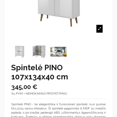
Spintelė PINO
107x134x40 cm
345,00 €
Su PVM + NEMOKAMAS PRISTATYMAS
Spintelė PINO - tai elegantiška ir funkcionali spintelė, kuri puikiai
tiks jūsų namų interjerui. Ši spintelė pagaminta iš MDF su medžio
apdaila, o jos kraštai padengti ABS, užtikrinantys ilgaamžiškumą ir
tvirtumą. Švelnūs ir stilingi skandinaviško stiliaus kojų dizainas