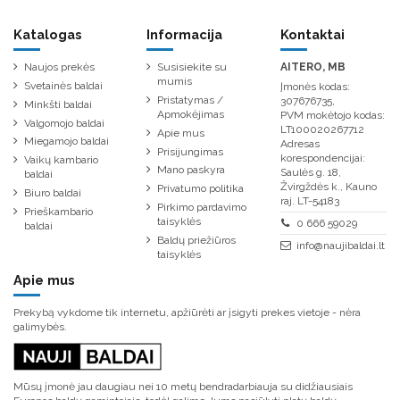
Katalogas
Informacija
Kontaktai
Naujos prekės
Susisiekite su
AITERO, MB
mumis
Svetainės baldai
Įmonės kodas:
Pristatymas /
307676735,
Minkšti baldai
Apmokėjimas
PVM mokėtojo kodas:
Valgomojo baldai
LT100020267712
Apie mus
Miegamojo baldai
Adresas
Prisijungimas
korespondencijai:
Vaikų kambario
Mano paskyra
Saulės g. 18,
baldai
Žvirgždės k., Kauno
Privatumo politika
Biuro baldai
raj. LT-54183
Pirkimo pardavimo
Prieškambario
taisyklės
0 666 59029
baldai
Baldų priežiūros
info@naujibaldai.lt
taisyklės
Apie mus
Prekybą vykdome tik internetu, apžiūrėti ar įsigyti prekes vietoje - nėra
galimybės.
Mūsų įmonė jau daugiau nei 10 metų bendradarbiauja su didžiausiais