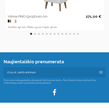
271,00 €
Vitrina PINO 53x197x40 cm
Aukštis: 197 cm | Plotis: 53 cm | Gylis: 40 cm
Naujienlaiškio prenumerata
Prenumeratos galėsite atsisakyti bet kuriuo metu. Tam tikslui mūsų kontaktinę
informaciją rasite parduotuvės taisyklėse.