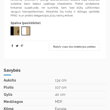
suteikia šiam baldui ypatingo charakterio. Prekė pristatoma
tinkamai supakuota, ne surinkta, tam, kad būtų užtikrintas
saugus transportavimas. Atraskite šią tvirtą ir stilingą spintelę
PINO, kuri pridės elegancijos jūsų namų erdvei.
Spalva (pasirinkite):
Balta/riviera
Artisan ąžuolas/juoda
Rodyti visas šios kolekcijos prekes
Savybės
Aukštis
134 cm
Plotis
107 cm
Gylis
40 cm
Medžiagos
MDF;
Kilmė
Europa