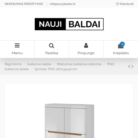
NEMOKAMAS PRISTATYMAS *
info@naujibaldai.lt
Patinka (
0
)
0
Meniu
Paieška
Prisijungti
Krepšelis
Pagrindinis
Svetainės baldai
Modulinės svetainės sistemos
PINO
Svetainės baldai
Spintelė PINO 107x134x40 cm