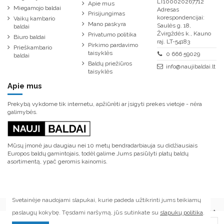
LT100020267712
Apie mus
Miegamojo baldai
Adresas
Prisijungimas
korespondencijai:
Vaikų kambario
Mano paskyra
Saulės g. 18,
baldai
Žvirgždės k., Kauno
Privatumo politika
Biuro baldai
raj. LT-54183
Pirkimo pardavimo
Prieškambario
taisyklės
0 666 59029
baldai
Baldų priežiūros
info@naujibaldai.lt
taisyklės
Apie mus
Prekybą vykdome tik internetu, apžiūrėti ar įsigyti prekes vietoje - nėra
galimybės.
Mūsų įmonė jau daugiau nei 10 metų bendradarbiauja su didžiausiais
Europos baldų gamintojais, todėl galime Jums pasiūlyti platų baldų
asortimentą, ypač geromis kainomis.
Svetainėje naudojami slapukai, kurie padeda užtikrinti jums teikiamų
paslaugų kokybę. Tęsdami naršymą, jūs sutinkate su
slapukų politika
.