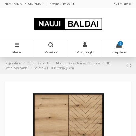
NEMOKAMAS PRISTATYMAS *
info@naujibaldai.lt
Patinka (
0
)
0
Meniu
Paieška
Prisijungti
Krepšelis
Pagrindinis
Svetainės baldai
Modulinės svetainės sistemos
PIDI
Svetainės baldai
Spintelė PIDI 104x119x39 cm