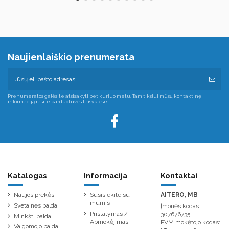
Naujienlaiškio prenumerata
Prenumeratos galėsite atsisakyti bet kuriuo metu. Tam tikslui mūsų kontaktinę
informaciją rasite parduotuvės taisyklėse.
Katalogas
Informacija
Kontaktai
Naujos prekės
Susisiekite su
AITERO, MB
mumis
Svetainės baldai
Įmonės kodas:
Pristatymas /
307676735,
Minkšti baldai
Apmokėjimas
PVM mokėtojo kodas:
Valgomojo baldai