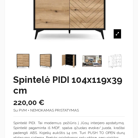
Spintelė PIDI 104x119x39
cm
220,00 €
Su PVM + NEMOKAMAS PRISTATYMAS
Spintelė PIDI. Tai modernus požiūris į Jūsų interjero apstatymą.
Spintelė pagaminta iš MDF, spalva ąžuolas evoke/ juoda, kraštai
padengti ABS. Kojelių aukštis 14 cm. Turi
PUSH TO OPEN durų
atidarymo sistema.
Prekės pristatomos pakuotėse, nesurinktos