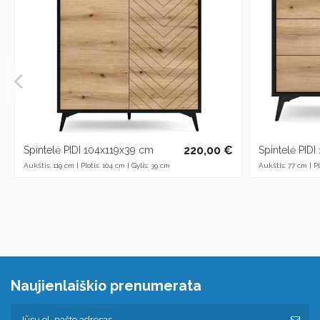
220,00 €
Spintelė PIDI 104x119x39 cm
Spintelė PID
Aukštis: 119 cm | Plotis: 104 cm | Gylis: 39 cm
Aukštis: 77 cm | Pl
Naujienlaiškio prenumerata