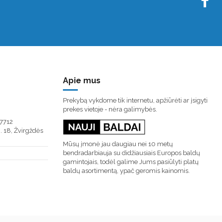
Apie mus
Prekybą vykdome tik internetu, apžiūrėti ar įsigyti
prekes vietoje - nėra galimybės.
7712
. 18, Žvirgždės
Mūsų įmonė jau daugiau nei 10 metų
bendradarbiauja su didžiausiais Europos baldų
gamintojais, todėl galime Jums pasiūlyti platų
baldų asortimentą, ypač geromis kainomis.