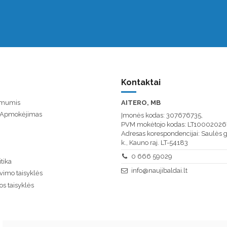
Kontaktai
u mumis
AITERO, MB
/ Apmokėjimas
Įmonės kodas: 307676735,
PVM mokėtojo kodas: LT10002026
Adresas korespondencijai: Saulės g
k., Kauno raj. LT-54183
0 666 59029
tika
info@naujibaldai.lt
vimo taisyklės
os taisyklės