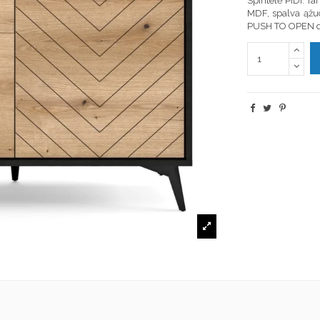
Spintelė PIDI. Ta
MDF, spalva ąžuo
PUSH TO OPEN d