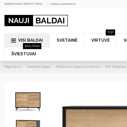
NEMOKAMAS PRISTATYMAS *
info@naujibaldai.lt
TOP
VISI BALDAI
SVETAINĖ
VIRTUVĖ
V
NAUJIENA
ŠVIESTUVAI
Pagrindinis
Svetainės baldai
Modulinės svetainės sistemos
PIDI Svetainės