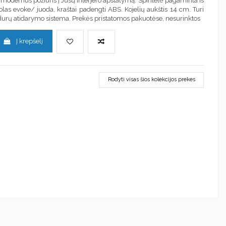
i modernus požiūris į Jūsų interjero apstatymą. Spintelė pagaminta iš
las evoke/ juoda, kraštai padengti ABS. Kojelių aukštis 14 cm. Turi
urų atidarymo sistema.
Prekės pristatomos pakuotėse, nesurinktos
Į krepšelį
Rodyti visas šios kolekcijos prekes