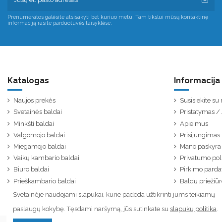
Prenumeratos galėsite atsisakyti bet kuriuo metu. Tam tikslui mūsų kontaktinę
informaciją rasite parduotuvės taisyklėse.
Katalogas
Informacija
Naujos prekės
Susisiekite s
Svetainės baldai
Pristatymas 
Minkšti baldai
Apie mus
Valgomojo baldai
Prisijungimas
Miegamojo baldai
Mano paskyra
Vaikų kambario baldai
Privatumo poli
Biuro baldai
Pirkimo parda
Prieškambario baldai
Baldų priežiūr
Svetainėje naudojami slapukai, kurie padeda užtikrinti jums teikiamų
paslaugų kokybę. Tęsdami naršymą, jūs sutinkate su
slapukų politika
.