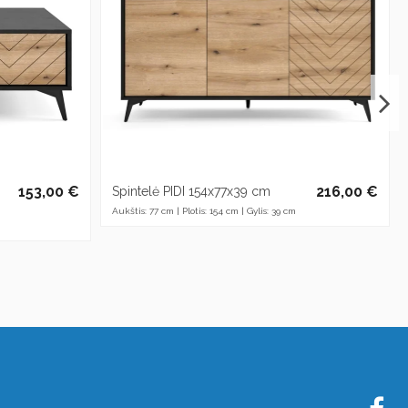
153,00 €
216,00 €
Spintelė PIDI 154x77x39 cm
Aukštis: 77 cm | Plotis: 154 cm | Gylis: 39 cm