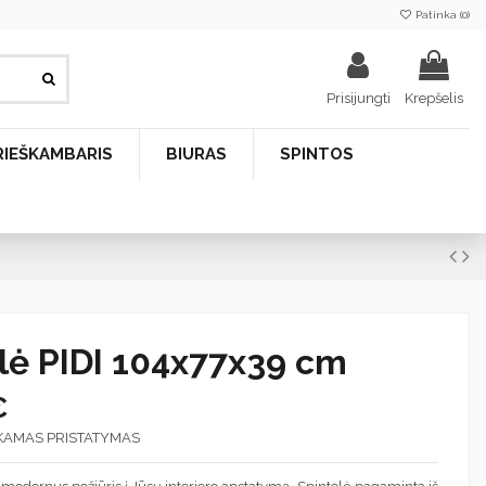
Patinka (
0
)
Prisijungti
Krepšelis
RIEŠKAMBARIS
BIURAS
SPINTOS
lė PIDI 104x77x39 cm
€
KAMAS PRISTATYMAS