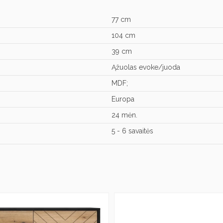
77 cm
104 cm
39 cm
Ąžuolas evoke/juoda
MDF;
Europa
24 mėn.
5 - 6 savaitės