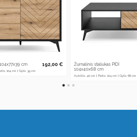
192,00 €
I 104x77x39 cm
Žurnalinis staliukas PIDI
104x40x68 cm
otis: 104 cm | Gylis: 39 cm
Aukštis: 40 cm | Plotis: 104 cm | Gylis: 68 cm