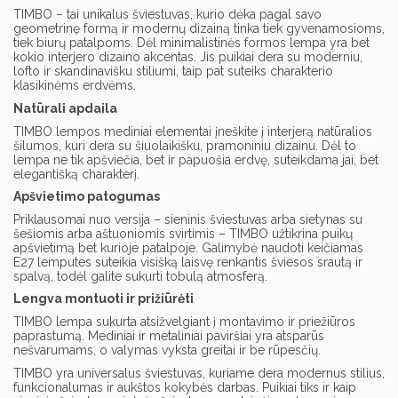
TIMBO – tai unikalus šviestuvas, kurio dėka pagal savo
geometrinę formą ir modernų dizainą tinka tiek gyvenamosioms,
tiek biurų patalpoms. Dėl minimalistinės formos lempa yra bet
kokio interjero dizaino akcentas. Jis puikiai dera su moderniu,
lofto ir skandinavišku stiliumi, taip pat suteiks charakterio
klasikinėms erdvėms.
Natūrali apdaila
TIMBO lempos mediniai elementai įneškite į interjerą natūralios
šilumos, kuri dera su šiuolaikišku, pramoniniu dizainu. Dėl to
lempa ne tik apšviečia, bet ir papuošia erdvę, suteikdama jai, bet
elegantišką charakterį.
Apšvietimo patogumas
Priklausomai nuo versija – sieninis šviestuvas arba sietynas su
šešiomis arba aštuoniomis svirtimis – TIMBO užtikrina puikų
apšvietimą bet kurioje patalpoje. Galimybė naudoti keičiamas
E27 lemputes suteikia visišką laisvę renkantis šviesos srautą ir
spalvą, todėl galite sukurti tobulą atmosferą.
Lengva montuoti ir prižiūrėti
TIMBO lempa sukurta atsižvelgiant į montavimo ir priežiūros
paprastumą. Mediniai ir metaliniai paviršiai yra atsparūs
nešvarumams, o valymas vyksta greitai ir be rūpesčių.
TIMBO yra universalus šviestuvas, kuriame dera modernus stilius,
funkcionalumas ir aukštos kokybės darbas. Puikiai tiks ir kaip