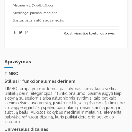
Matmenys: 75/58/16,5 cm
Medžiaga: plienas, mediena
Spalva: balta, natūralaus medžio
Rodyti visas šios kolekcijos prekes
Aprašymas
TIMBO
Stilius ir funkcionalumas derinami
TIMBO lempa yra modernus pasiūlymas tiems, kurie vertina
unikalų derinį elegancijos ir funkcionalumo. Galima įsigyti kaip
sietyną su šešiomis arba aštuoniomis svirtimis, taip pat kaip
sieninio šviestuvo versiją, ji siūlo ne tik įvairių šviesos šaltinių, bet
ir dviejų elegantiškų spalvų pasirinkimą: nesenstančią juodą ir
subtilią baltą. Aukštos kokybės mediniai ir metaliniai elementai
pabrėžia rafinuotą dizainą, kuris puikiai dera prie bet kokio
interjero.
Universalus dizainas