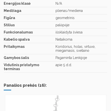
Energijos klasė
N/A
Medžiaga
plienas/mediena
Figūra
geometrinis
Stilius
palėpėje
Funkcionalumas
išsklaidyta šviesa
Kabelio spalva
Netaikoma
Pritaikymas
Koridorius, holas, virtuvė,
miegamasis, svetainė
Gamybos šalis
Pagaminta Lenkijoje
Vidutinis pristatymo
apie 5 d.d.
terminas
Panašios prekės (16):