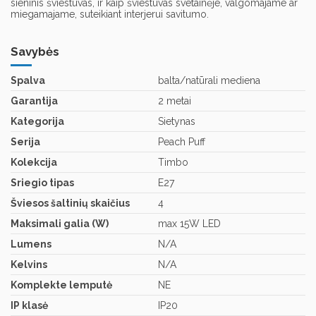
sieninis šviestuvas, ir kaip šviestuvas svetainėje, valgomajame ar
miegamajame, suteikiant interjerui savitumo.
Savybės
Spalva
balta/natūrali mediena
Garantija
2 metai
Kategorija
Sietynas
Serija
Peach Puff
Kolekcija
Timbo
Sriegio tipas
E27
Šviesos šaltinių skaičius
4
Maksimali galia (W)
max 15W LED
Lumens
N/A
Kelvins
N/A
Komplekte lemputė
NE
IP klasė
IP20