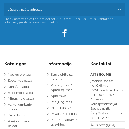
Prenumeratos galėsite atsisakyti bet kuriuo metu. Tam tikslui mūsų kontaktinę
informaciją rasite parduotuvės taisyklėse.
Katalogas
Informacija
Kontaktai
Naujos prekės
Susisiekite su
AITERO, MB
mumis
Svetainės baldai
Įmonės kodas:
Pristatymas /
307676735,
Minkšti baldai
Apmokėjimas
PVM mokėtojo kodas:
Valgomojo baldai
LT100020267712
Apie mus
Miegamojo baldai
Adresas
Prisijungimas
korespondencijai:
Vaikų kambario
Mano paskyra
Saulės g. 18,
baldai
Žvirgždės k., Kauno
Privatumo politika
Biuro baldai
raj. LT-54183
Pirkimo pardavimo
Prieškambario
taisyklės
0 666 59029
baldai