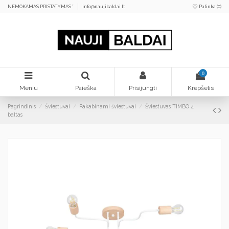
NEMOKAMAS PRISTATYMAS *
info@naujibaldai.lt
Patinka (
0
)
0
Meniu
Paieška
Prisijungti
Krepšelis
Pagrindinis
Šviestuvai
Pakabinami šviestuvai
Šviestuvas TIMBO 4
baltas