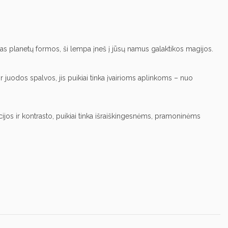
as planetų formos, ši lempa įneš į jūsų namus galaktikos magijos.
 juodos spalvos, jis puikiai tinka įvairioms aplinkoms – nuo ​​
ncijos ir kontrasto, puikiai tinka išraiškingesnėms, pramoninėms