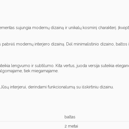
mentas sujungia modernų dizainą ir unikalų kosminį charakterį. Įkvėpt
is pabrėš modernų interjero dizainą. Dėl minimalistinio dizaino, baltos ir
teikia lengvumo ir subtilumo. Kita vertus, juoda versija suteikia elega
 valgomajame, tiek miegamajame.
Jūsų interjerui, derindami funkcionalumą su išskirtiniu dizainu.
baltas
2 metai