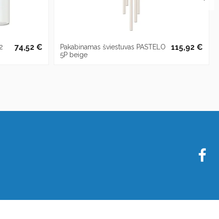
74,52 €
115,92 €
2
Pakabinamas šviestuvas PASTELO
5P beige