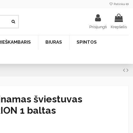
Patinka (
0
)
Prisijungti
Krepšelis
RIEŠKAMBARIS
BIURAS
SPINTOS
inamas šviestuvas
ION 1 baltas