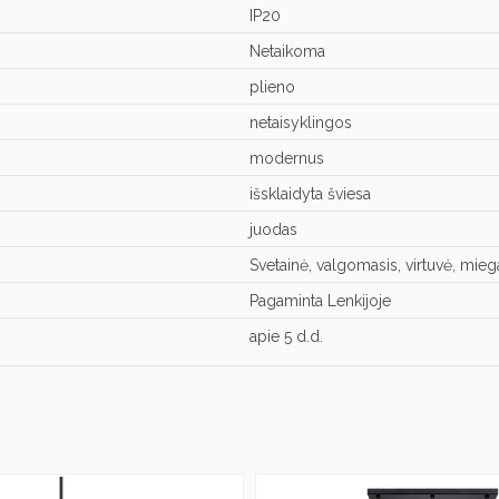
IP20
Netaikoma
plieno
netaisyklingos
modernus
išsklaidyta šviesa
juodas
Svetainė, valgomasis, virtuvė, mie
Pagaminta Lenkijoje
apie 5 d.d.