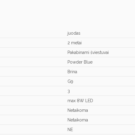
juodas
2 metai
Pakabinami šviestuvai
Powder Blue
Brina
G9
3
max 8W LED
Netaikoma
Netaikoma
NE