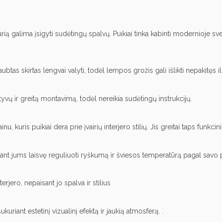
 galima įsigyti sudėtingų spalvų. Puikiai tinka kabinti modernioje sveta
tas skirtas lengvai valyti, todėl lempos grožis gali išlikti nepakitęs il
yvų ir greitą montavimą, todėl nereikia sudėtingų instrukcijų.
 kuris puikiai dera prie įvairių interjero stilių. Jis greitai taps funkci
iant jums laisvę reguliuoti ryškumą ir šviesos temperatūrą pagal savo p
erjero, nepaisant jo spalva ir stilius
uriant estetinį vizualinį efektą ir jaukią atmosferą. .