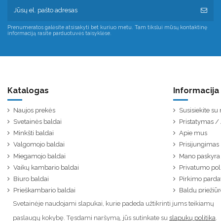
Prenumeratos galėsite atsisakyti bet kuriuo metu. Tam tikslui mūsų kontaktinę
informaciją rasite parduotuvės taisyklėse.
Katalogas
Informacija
Naujos prekės
Susisiekite s
Svetainės baldai
Pristatymas 
Minkšti baldai
Apie mus
Valgomojo baldai
Prisijungimas
Miegamojo baldai
Mano paskyra
Vaikų kambario baldai
Privatumo poli
Biuro baldai
Pirkimo parda
Prieškambario baldai
Baldų priežiūr
Svetainėje naudojami slapukai, kurie padeda užtikrinti jums teikiamų
paslaugų kokybę. Tęsdami naršymą, jūs sutinkate su
slapukų politika
.