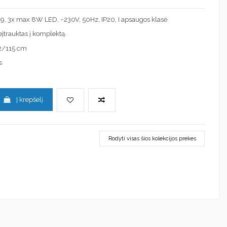
: G9, 3x max 8W LED, ~230V, 50Hz, IP20, I apsaugos klasė
neįtrauktas į komplektą.
2/115 cm
s
Į krepšelį
Rodyti visas šios kolekcijos prekes