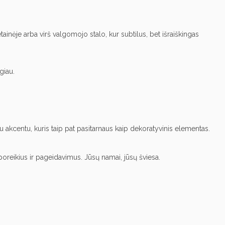
inėje arba virš valgomojo stalo, kur subtilus, bet išraiškingas
giau.
niu akcentu, kuris taip pat pasitarnaus kaip dekoratyvinis elementas.
oreikius ir pageidavimus. Jūsų namai, jūsų šviesa.