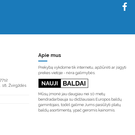
Apie mus
Prekybą vykdome tik internetu, apžiūrėti ar įsigyti
prekes vietoje - nėra galimybės.
7712
. 18, Žvirgždės
Mūsų įmonė jau daugiau nei 10 metų
bendradarbiauja su didžiausiais Europos baldų
gamintojais, todėl galime Jums pasiūlyti platų
baldų asortimentą, ypač geromis kainomis.