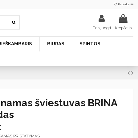
Patinka (
0
)
Prisijungti
Krepšelis
RIEŠKAMBARIS
BIURAS
SPINTOS
inamas šviestuvas BRINA
das
€
KAMAS PRISTATYMAS