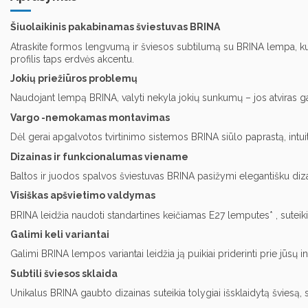
Šiuolaikinis pakabinamas šviestuvas BRINA
Atraskite formos lengvumą ir šviesos subtilumą su BRINA lempa, kurią
profilis taps erdvės akcentu.
Jokių priežiūros problemų
Naudojant lempą BRINA, valyti nekyla jokių sunkumų – jos atviras gaub
Vargo -nemokamas montavimas
Dėl gerai apgalvotos tvirtinimo sistemos BRINA siūlo paprastą, intuit
Dizainas ir funkcionalumas viename
Baltos ir juodos spalvos šviestuvas BRINA pasižymi elegantišku dizainu,
Visiškas apšvietimo valdymas
BRINA leidžia naudoti standartines keičiamas E27 lemputes* , suteik
Galimi keli variantai
Galimi BRINA lempos variantai leidžia ją puikiai priderinti prie jūsų int
Subtili šviesos sklaida
Unikalus BRINA gaubto dizainas suteikia tolygiai išsklaidytą šviesą, suk