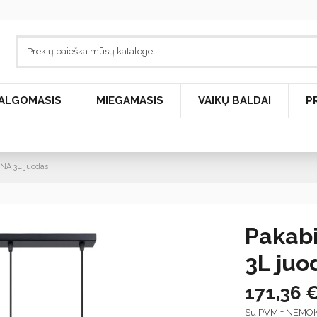
ALGOMASIS
MIEGAMASIS
VAIKŲ BALDAI
P
INA 3L juodas
Pakab
3L juo
171,36 
Su PVM + NEMO