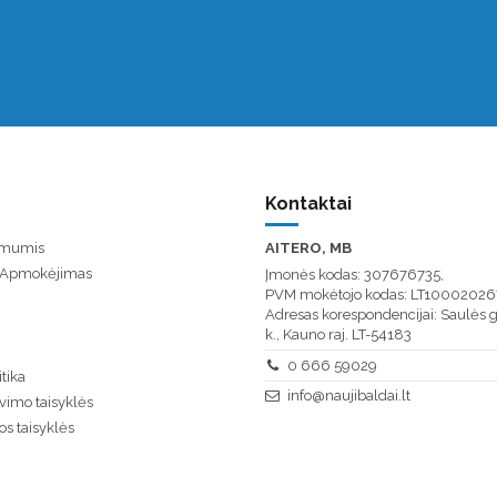
Kontaktai
u mumis
AITERO, MB
/ Apmokėjimas
Įmonės kodas: 307676735,
PVM mokėtojo kodas: LT10002026
Adresas korespondencijai: Saulės g
k., Kauno raj. LT-54183
0 666 59029
tika
info@naujibaldai.lt
vimo taisyklės
os taisyklės