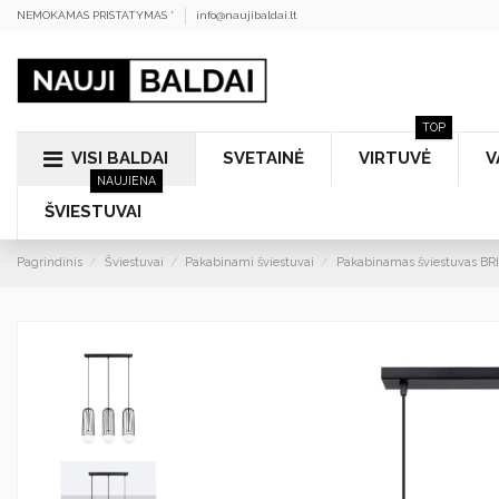
NEMOKAMAS PRISTATYMAS *
info@naujibaldai.lt
TOP
VISI BALDAI
SVETAINĖ
VIRTUVĖ
V
NAUJIENA
ŠVIESTUVAI
Pagrindinis
Šviestuvai
Pakabinami šviestuvai
Pakabinamas šviestuvas BR