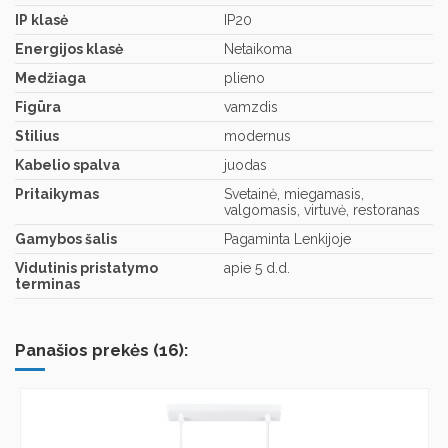
IP klasė
IP20
Energijos klasė
Netaikoma
Medžiaga
plieno
Figūra
vamzdis
Stilius
modernus
Kabelio spalva
juodas
Pritaikymas
Svetainė, miegamasis,
valgomasis, virtuvė, restoranas
Gamybos šalis
Pagaminta Lenkijoje
Vidutinis pristatymo
apie 5 d.d.
terminas
Panašios prekės (16):