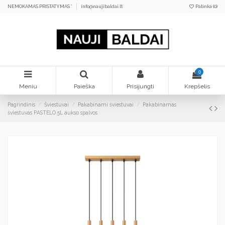
NEMOKAMAS PRISTATYMAS *
info@naujibaldai.lt
Patinka (
0
)
0
Meniu
Paieška
Prisijungti
Krepšelis
Pagrindinis
Šviestuvai
Pakabinami šviestuvai
Pakabinamas
šviestuvas PASTELO 5L aukso spalvos