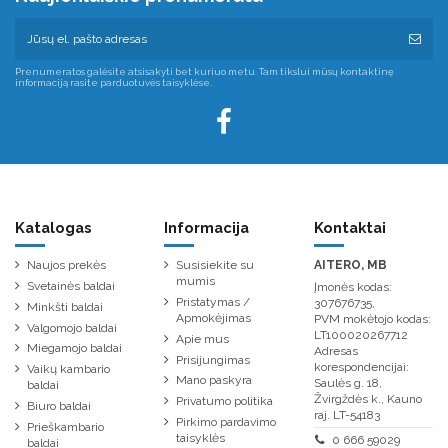
Prenumeratos galėsite atsisakyti bet kuriuo metu. Tam tikslui mūsų kontaktinę
informaciją rasite parduotuvės taisyklėse.
Katalogas
Informacija
Kontaktai
Naujos prekės
Susisiekite su
AITERO, MB
mumis
Svetainės baldai
Įmonės kodas:
Pristatymas /
307676735,
Minkšti baldai
Apmokėjimas
PVM mokėtojo kodas:
Valgomojo baldai
LT100020267712
Apie mus
Miegamojo baldai
Adresas
Prisijungimas
korespondencijai:
Vaikų kambario
Mano paskyra
Saulės g. 18,
baldai
Žvirgždės k., Kauno
Privatumo politika
Biuro baldai
raj. LT-54183
Pirkimo pardavimo
Prieškambario
taisyklės
0 666 59029
baldai