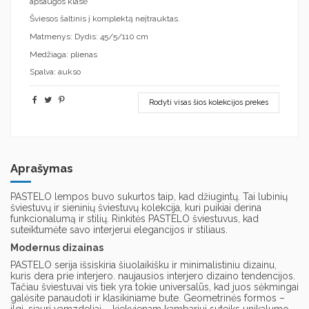
apsaugos klasė
Šviesos šaltinis į komplektą neįtrauktas.
Matmenys: Dydis: 45/5/110 cm
Medžiaga: plienas
Spalva: aukso
Rodyti visas šios kolekcijos prekes
Aprašymas
PASTELO lempos buvo sukurtos taip, kad džiugintų. Tai lubinių
šviestuvų ir sieninių šviestuvų kolekcija, kuri puikiai derina
funkcionalumą ir stilių. Rinkitės PASTELO šviestuvus, kad
suteiktumėte savo interjerui elegancijos ir stiliaus.
Modernus dizainas
PASTELO serija išsiskiria šiuolaikišku ir minimalistiniu dizainu,
kuris dera prie interjero. naujausios interjero dizaino tendencijos.
Tačiau šviestuvai vis tiek yra tokie universalūs, kad juos sėkmingai
galėsite panaudoti ir klasikiniame bute. Geometrinės formos –