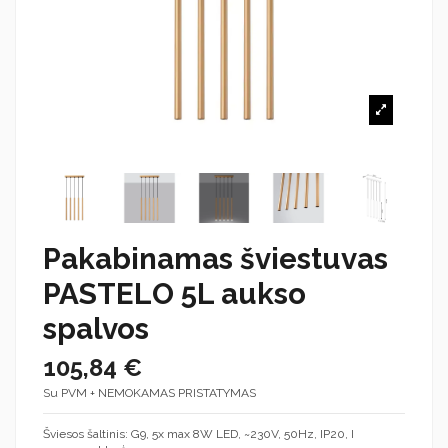
Pakabinamas šviestuvas
PASTELO 5L aukso
spalvos
105,84 €
Su PVM + NEMOKAMAS PRISTATYMAS
Šviesos šaltinis: G9, 5x max 8W LED, ~230V, 50Hz, IP20, I