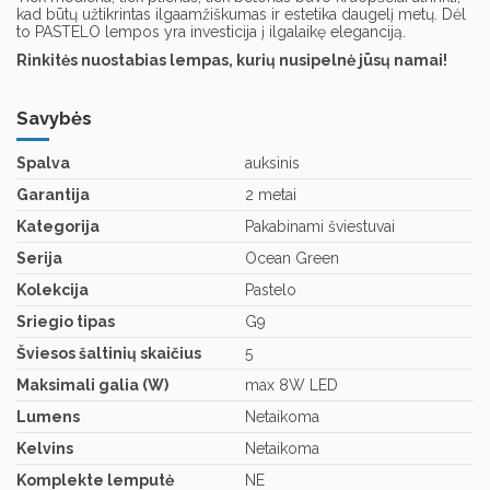
kad būtų užtikrintas ilgaamžiškumas ir estetika daugelį metų. Dėl
to PASTELO lempos yra investicija į ilgalaikę eleganciją.
Rinkitės nuostabias lempas, kurių nusipelnė jūsų namai!
Savybės
Spalva
auksinis
Garantija
2 metai
Kategorija
Pakabinami šviestuvai
Serija
Ocean Green
Kolekcija
Pastelo
Sriegio tipas
G9
Šviesos šaltinių skaičius
5
Maksimali galia (W)
max 8W LED
Lumens
Netaikoma
Kelvins
Netaikoma
Komplekte lemputė
NE