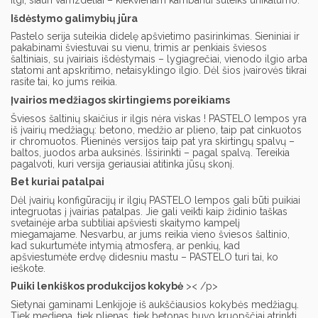
ilgi, siauri vamzdeliai – kiekvienam kambariui suteiks unikalumo.
Išdėstymo galimybių jūra
Pastelo serija suteikia didelę apšvietimo pasirinkimas. Sieniniai ir
pakabinami šviestuvai su vienu, trimis ar penkiais šviesos
šaltiniais, su įvairiais išdėstymais – lygiagrečiai, vienodo ilgio arba
statomi ant apskritimo, netaisyklingo ilgio. Dėl šios įvairovės tikrai
rasite tai, ko jums reikia.
Įvairios medžiagos skirtingiems poreikiams
Šviesos šaltinių skaičius ir ilgis nėra viskas ! PASTELO lempos yra
iš įvairių medžiagų: betono, medžio ar plieno, taip pat cinkuotos
ir chromuotos. Plieninės versijos taip pat yra skirtingų spalvų –
baltos, juodos arba auksinės. Išsirinkti – pagal spalvą. Tereikia
pagalvoti, kuri versija geriausiai atitinka jūsų skonį.
Bet kuriai patalpai
Dėl įvairių konfigūracijų ir ilgių PASTELO lempos gali būti puikiai
integruotas į įvairias patalpas. Jie gali veikti kaip židinio taškas
svetainėje arba subtiliai apšviesti skaitymo kampelį
miegamajame. Nesvarbu, ar jums reikia vieno šviesos šaltinio,
kad sukurtumėte intymią atmosferą, ar penkių, kad
apšviestumėte erdvę didesniu mastu – PASTELO turi tai, ko
ieškote.
Puiki lenkiškos produkcijos kokybė
>< /p>
Sietynai gaminami Lenkijoje iš aukščiausios kokybės medžiagų.
Tiek mediena, tiek plienas, tiek betonas buvo kruopščiai atrinkti,