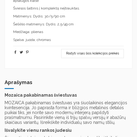
apsaugos klasė
Šviesos šaltinis į komplektą neįtrauktas.
Matmenys: Dydis: 30/5/90 cm
Šešėlio matmenys: Dydis: 2,5/49 cm
Medžiaga: plienas
Spalva: juoda, chromas
Rodyti visas šios kolekcijos prekes
Aprašymas
Mozaica pakabinamas šviestuvas
MOZAICA pakabinamas šviestuvas yra šiuolaikinės elegancijos
kvintesencija. Jo paprasta forma ir blizgios metalinės detalės
puikiai tiks, jei norite savo modernų interjerą papildyti
prašmatnumu. Pasirinkite vieną iš trijų spalvų versijų ir abažūrų
skaičiaus variantų. Išreikškite individualų savo namų stilių.
Išvalykite vienu rankos judesiu