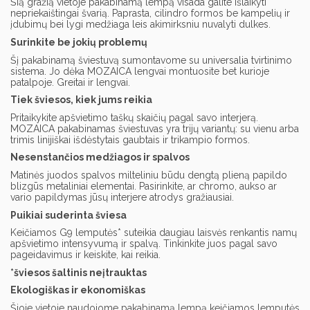
Šią gražią vietoje pakabinamą lempą visada galite išlaikyti
nepriekaištingai švarią. Paprasta, cilindro formos be kampelių ir
įdubimų bei lygi medžiaga leis akimirksniu nuvalyti dulkes.
Surinkite be jokių problemų
Šį pakabinamą šviestuvą sumontavome su universalia tvirtinimo
sistema. Jo dėka MOZAICA lengvai montuosite bet kurioje
patalpoje. Greitai ir lengvai.
Tiek šviesos, kiek jums reikia
Pritaikykite apšvietimo taškų skaičių pagal savo interjerą.
MOZAICA pakabinamas šviestuvas yra trijų variantų: su vienu arba
trimis linijiškai išdėstytais gaubtais ir trikampio formos.
Nesenstančios medžiagos ir spalvos
Matinės juodos spalvos milteliniu būdu dengtą plieną papildo
blizgūs metaliniai elementai. Pasirinkite, ar chromo, aukso ar
vario papildymas jūsų interjere atrodys gražiausiai.
Puikiai suderinta šviesa
Keičiamos G9 lemputės* suteikia daugiau laisvės renkantis namų
apšvietimo intensyvumą ir spalvą. Tinkinkite juos pagal savo
pageidavimus ir keiskite, kai reikia.
*šviesos šaltinis neįtrauktas
Ekologiškas ir ekonomiškas
Šioje vietoje naudojome pakabinamą lempą keičiamos lemputės