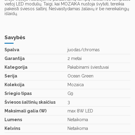
vietoj LED modulių. Taigi, kai MOZAIKA nustoja švytėti, tereikia
pakeisti šviesos šaltinį. Nešvaistydamas žaliavų ir be nereikalingų
išlaidų.
Savybės
Spalva
juodas/chromas
Garantija
2 metai
Kategorija
Pakabinami šviestuvai
Serija
Ocean Green
Kolekcija
Mozaica
Sriegio tipas
G9
Šviesos šaltinių skaičius
3
Maksimali galia (W)
max 8W LED
Lumens
Netaikoma
Kelvins
Netaikoma