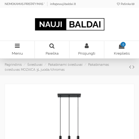
NEMOKAMAS PRISTATYMAS *
info@naujibaldai.lt
Patinka (
0
)
0
Meniu
Paieška
Prisijungti
Krepšelis
Pagrindinis
Šviestuvai
Pakabinami šviestuvai
Pakabinamas
šviestuvas MOZAICA 3L juoda/chromas