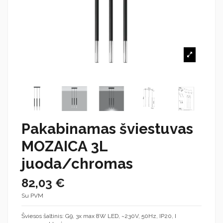
Pakabinamas šviestuvas
MOZAICA 3L
juoda/chromas
82,03 €
Su PVM
Šviesos šaltinis: G9, 3x max 8W LED, ~230V, 50Hz, IP20, I