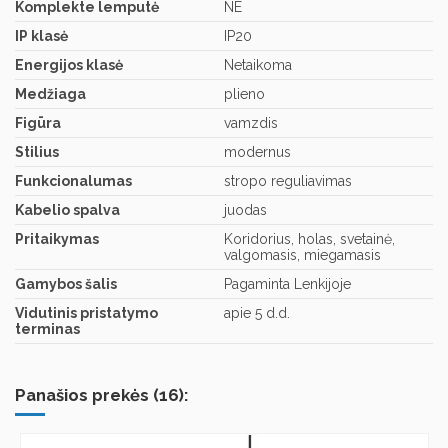
Komplekte lemputė
NE
IP klasė
IP20
Energijos klasė
Netaikoma
Medžiaga
plieno
Figūra
vamzdis
Stilius
modernus
Funkcionalumas
stropo reguliavimas
Kabelio spalva
juodas
Pritaikymas
Koridorius, holas, svetainė,
valgomasis, miegamasis
Gamybos šalis
Pagaminta Lenkijoje
Vidutinis pristatymo
apie 5 d.d.
terminas
Panašios prekės (16):