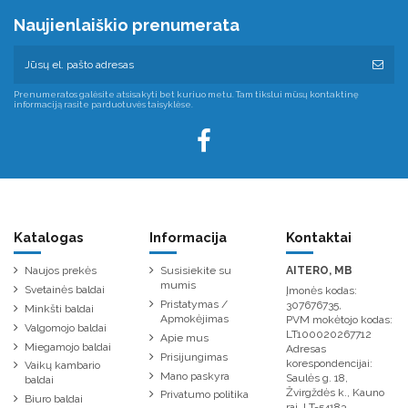
Naujienlaiškio prenumerata
Prenumeratos galėsite atsisakyti bet kuriuo metu. Tam tikslui mūsų kontaktinę
informaciją rasite parduotuvės taisyklėse.
Katalogas
Informacija
Kontaktai
Naujos prekės
Susisiekite su
AITERO, MB
mumis
Svetainės baldai
Įmonės kodas:
Pristatymas /
307676735,
Minkšti baldai
Apmokėjimas
PVM mokėtojo kodas:
Valgomojo baldai
LT100020267712
Apie mus
Miegamojo baldai
Adresas
Prisijungimas
korespondencijai:
Vaikų kambario
Mano paskyra
Saulės g. 18,
baldai
Žvirgždės k., Kauno
Privatumo politika
Biuro baldai
raj. LT-54183