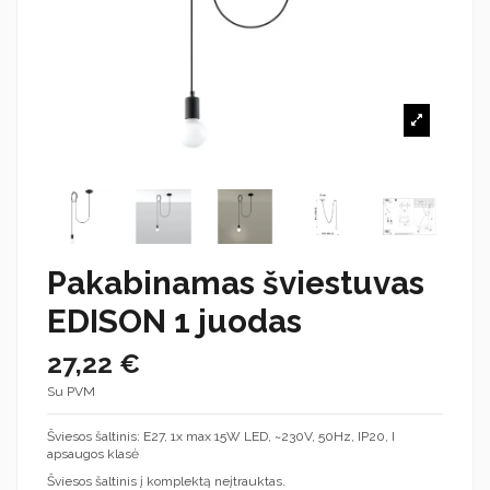
Pakabinamas šviestuvas
EDISON 1 juodas
27,22 €
Su PVM
Šviesos šaltinis: E27, 1x max 15W LED, ~230V, 50Hz, IP20, I
apsaugos klasė
Šviesos šaltinis į komplektą neįtrauktas.