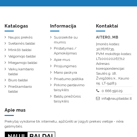
Katalogas
Informacija
Kontaktai
Naujos prekės
Susisiekite su
AITERO, MB
mumis
Svetainės baldai
Įmonės kodas:
Pristatymas /
307676735,
Minkšti baldai
Apmokėjimas
PVM mokėtojo kodas:
Valgomojo baldai
LT100020267712
Apie mus
Miegamojo baldai
Adresas
Prisijungimas
korespondencijai:
Vaikų kambario
Mano paskyra
Saulės g. 18,
baldai
Žvirgždės k., Kauno
Privatumo politika
Biuro baldai
raj. LT-54183
Pirkimo pardavimo
Prieškambario
taisyklės
0 666 59029
baldai
Baldų priežiūros
info@naujibaldai.lt
taisyklės
Apie mus
Prekybą vykdome tik internetu, apžiūrėti ar įsigyti prekes vietoje - nėra
galimybės.