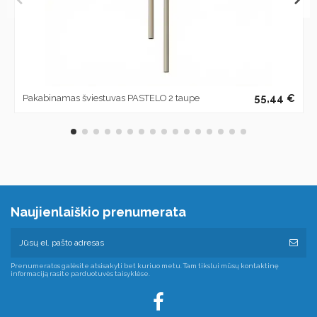
55,44 €
Pakabinamas šviestuvas PASTELO 2 taupe
Naujienlaiškio prenumerata
Prenumeratos galėsite atsisakyti bet kuriuo metu. Tam tikslui mūsų kontaktinę
informaciją rasite parduotuvės taisyklėse.