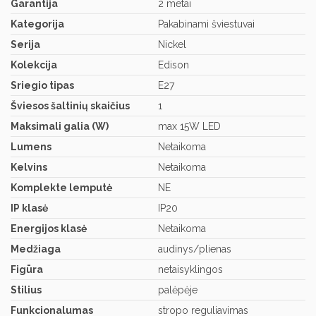
Garantija
2 metai
Kategorija
Pakabinami šviestuvai
Serija
Nickel
Kolekcija
Edison
Sriegio tipas
E27
Šviesos šaltinių skaičius
1
Maksimali galia (W)
max 15W LED
Lumens
Netaikoma
Kelvins
Netaikoma
Komplekte lemputė
NE
IP klasė
IP20
Energijos klasė
Netaikoma
Medžiaga
audinys/plienas
Figūra
netaisyklingos
Stilius
palėpėje
Funkcionalumas
stropo reguliavimas