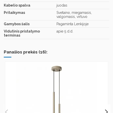
Kabelio spalva
juodas
Pritaikymas
Svetainė, miegamasis,
valgomasis, virtuvė
Gamybos šalis
Pagaminta Lenkijoje
Vidutinis pristatymo
apie 5 d.d.
terminas
Panašios prekės (16):