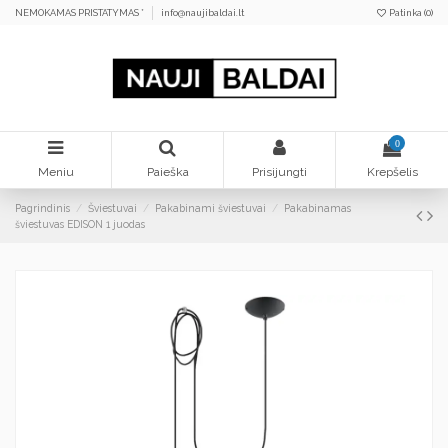
NEMOKAMAS PRISTATYMAS *
info@naujibaldai.lt
Patinka (
0
)
0
Meniu
Paieška
Prisijungti
Krepšelis
Pagrindinis
Šviestuvai
Pakabinami šviestuvai
Pakabinamas
šviestuvas EDISON 1 juodas