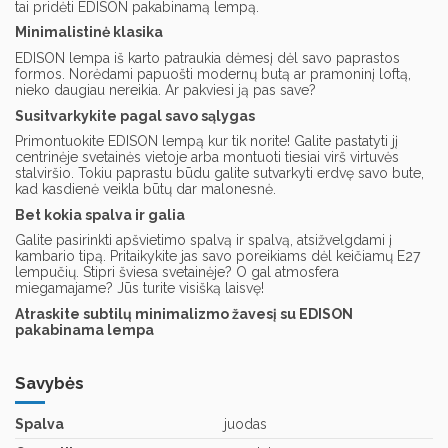
tai pridėti EDISON pakabinamą lempą.
Minimalistinė klasika
EDISON lempa iš karto patraukia dėmesį dėl savo paprastos
formos. Norėdami papuošti modernų butą ar pramoninį loftą,
nieko daugiau nereikia. Ar pakviesi ją pas save?
Susitvarkykite pagal savo sąlygas
Primontuokite EDISON lempą kur tik norite! Galite pastatyti jį
centrinėje svetainės vietoje arba montuoti tiesiai virš virtuvės
stalviršio. Tokiu paprastu būdu galite sutvarkyti erdvę savo bute,
kad kasdienė veikla būtų dar malonesnė.
Bet kokia spalva ir galia
Galite pasirinkti apšvietimo spalvą ir spalvą, atsižvelgdami į
kambario tipą. Pritaikykite jas savo poreikiams dėl keičiamų E27
lempučių. Stipri šviesa svetainėje? O gal atmosfera
miegamajame? Jūs turite visišką laisvę!
Atraskite subtilų minimalizmo žavesį su EDISON
pakabinama lempa
Savybės
Spalva
juodas