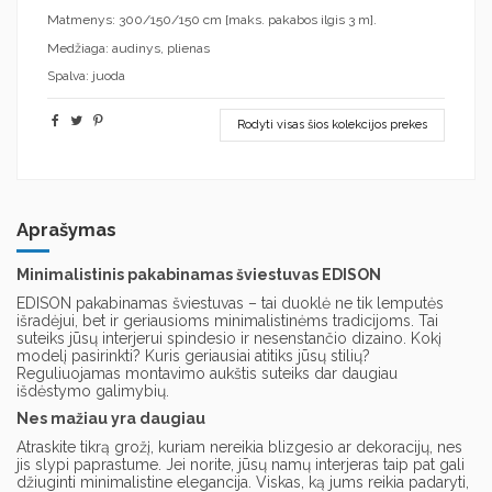
Matmenys: 300/150/150 cm [maks. pakabos ilgis 3 m].
Medžiaga: audinys, plienas
Spalva: juoda
Rodyti visas šios kolekcijos prekes
Aprašymas
Minimalistinis pakabinamas šviestuvas EDISON
EDISON pakabinamas šviestuvas – tai duoklė ne tik lemputės
išradėjui, bet ir geriausioms minimalistinėms tradicijoms. Tai
suteiks jūsų interjerui spindesio ir nesenstančio dizaino. Kokį
modelį pasirinkti? Kuris geriausiai atitiks jūsų stilių?
Reguliuojamas montavimo aukštis suteiks dar daugiau
išdėstymo galimybių.
Nes mažiau yra daugiau
Atraskite tikrą grožį, kuriam nereikia blizgesio ar dekoracijų, nes
jis slypi paprastume. Jei norite, jūsų namų interjeras taip pat gali
džiuginti minimalistine elegancija. Viskas, ką jums reikia padaryti,