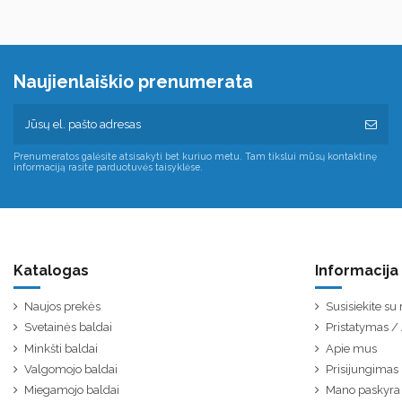
Naujienlaiškio prenumerata
Prenumeratos galėsite atsisakyti bet kuriuo metu. Tam tikslui mūsų kontaktinę
informaciją rasite parduotuvės taisyklėse.
Katalogas
Informacija
Naujos prekės
Susisiekite s
Svetainės baldai
Pristatymas 
Minkšti baldai
Apie mus
Valgomojo baldai
Prisijungimas
Miegamojo baldai
Mano paskyra