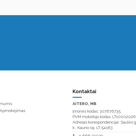
Kontaktai
u mumis
AITERO, MB
/ Apmokėjimas
Įmonės kodas: 307676735,
PVM mokėtojo kodas: LT10002026
Adresas korespondencijai: Saulės g
k., Kauno raj. LT-54183
0 666 59029