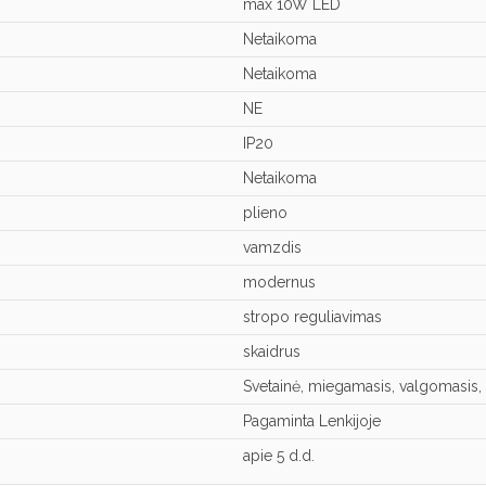
max 10W LED
Netaikoma
Netaikoma
NE
IP20
Netaikoma
plieno
vamzdis
modernus
stropo reguliavimas
skaidrus
Svetainė, miegamasis, valgomasis, 
Pagaminta Lenkijoje
apie 5 d.d.