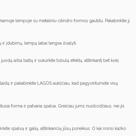
binamoje lempoje su metaliniu cilindro formos gaubtu. Pakabinkite jį
 įdubimų, lempą labai lengva išvalyti.
juodą arba baltą ir sukurkite tobulą efektą, atitinkantį bet kokį
ite laidą ir pakabinkite LAGOS aukščiau, kad pagyvintumėte visą
a forma ir patvaria spalva. Greičiau jums nuobodžiaus, nei jis
e spalvą ir galią, atitinkančią jūsų poreikius. O kai norisi kažko