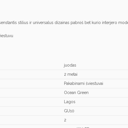
antis stilius ir universalus dizainas pabrėš bet kurio interjero modern
iestuvu
juodas
2 metai
Pakabinami šviestuvai
Ocean Green
Lagos
GU10
2