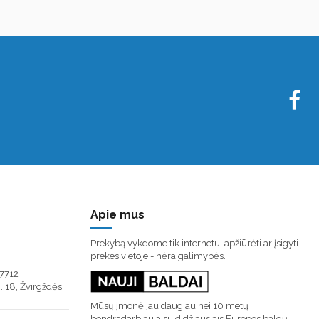
Apie mus
Prekybą vykdome tik internetu, apžiūrėti ar įsigyti
prekes vietoje - nėra galimybės.
7712
. 18, Žvirgždės
Mūsų įmonė jau daugiau nei 10 metų
bendradarbiauja su didžiausiais Europos baldų