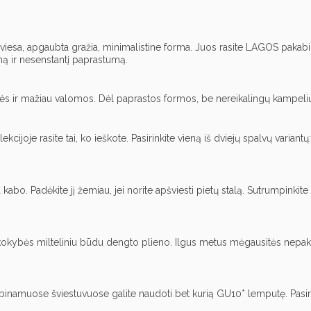
nė šviesa, apgaubta gražia, minimalistine forma. Juos rasite LAGOS paka
umą ir nesenstantį paprastumą.
r mažiau valomos. Dėl paprastos formos, be nereikalingų kampelių ir
oje rasite tai, ko ieškote. Pasirinkite vieną iš dviejų spalvų variantų: 
a kabo. Padėkite jį žemiau, jei norite apšviesti pietų stalą. Sutrumpink
ės milteliniu būdu dengto plieno. Ilgus metus mėgausitės nepakitusi
amuose šviestuvuose galite naudoti bet kurią GU10* lemputę. Pasirinkit