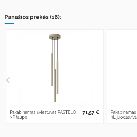
Panašios prekės (16):
71,57 €
Pakabinamas šviestuvas PASTELO
Pakabinamas
3P taupe
3L juodas/va