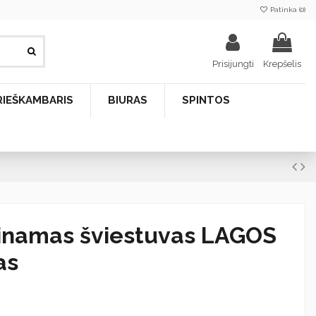
Patinka (
0
)
Prisijungti
Krepšelis
RIEŠKAMBARIS
BIURAS
SPINTOS
inamas šviestuvas LAGOS
as