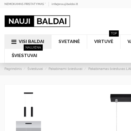
NEMOKAMAS PRISTATYMAS *
info@naujibaldai.lt
TOP
VISI BALDAI
SVETAINĖ
VIRTUVĖ
V
NAUJIENA
ŠVIESTUVAI
Pagrindinis
Šviestuvai
Pakabinami šviestuvai
Pakabinamas šviestuvas LA