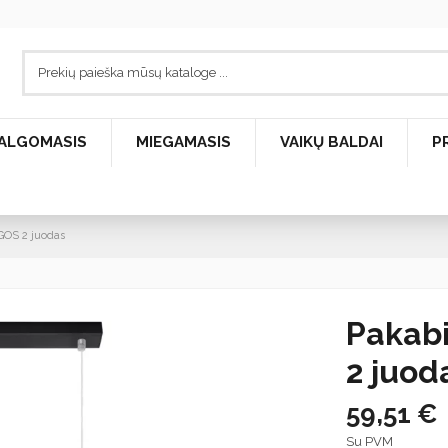
ALGOMASIS
MIEGAMASIS
VAIKŲ BALDAI
P
GOS 2 juodas
Pakab
2 juod
59,51 €
Su PVM