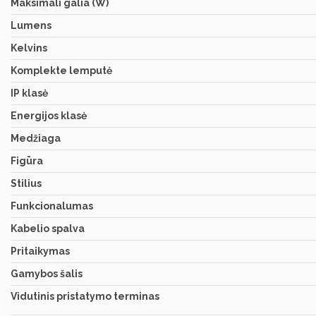
Maksimali galia (W)
Lumens
Kelvins
Komplekte lemputė
IP klasė
Energijos klasė
Medžiaga
Figūra
Stilius
Funkcionalumas
Kabelio spalva
Pritaikymas
Gamybos šalis
Vidutinis pristatymo terminas