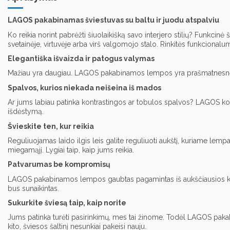
LAGOS pakabinamas šviestuvas su baltu ir juodu atspalviu
Ko reikia norint pabrėžti šiuolaikišką savo interjero stilių? Funkci
svetainėje, virtuvėje arba virš valgomojo stalo. Rinkitės funkcional
Elegantiška išvaizda ir patogus valymas
Mažiau yra daugiau. LAGOS pakabinamos lempos yra prašmatnesnės i
Spalvos, kurios niekada neišeina iš mados
Ar jums labiau patinka kontrastingos ar tobulos spalvos? LAGOS kolekcij
išdėstymą.
Švieskite ten, kur reikia
Reguliuojamas laido ilgis leis galite reguliuoti aukštį, kuriame lemp
miegamąjį. Lygiai taip, kaip jums reikia.
Patvarumas be kompromisų
LAGOS pakabinamos lempos gaubtas pagamintas iš aukščiausios kokyb
bus sunaikintas.
Sukurkite šviesą taip, kaip norite
Jums patinka turėti pasirinkimų, mes tai žinome. Todėl LAGOS pakabin
kito, šviesos šaltinį nesunkiai pakeisi nauju.