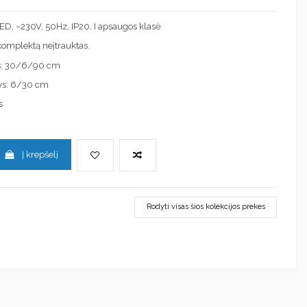
 LED, ~230V, 50Hz, IP20, I apsaugos klasė
į komplektą neįtrauktas.
s: 30/6/90 cm
ys: 6/30 cm
s
Į krepšelį
Rodyti visas šios kolekcijos prekes