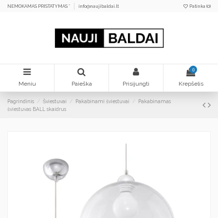
NEMOKAMAS PRISTATYMAS *
info@naujibaldai.lt
Patinka (
0
)
0
Meniu
Paieška
Prisijungti
Krepšelis
Pagrindinis
Šviestuvai
Pakabinami šviestuvai
Pakabinamas
šviestuvas BALL skaidrus