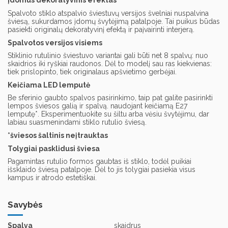
Įdomus dekoratyvinis efektas
Spalvoto stiklo atspalvio šviestuvų versijos švelniai nuspalvina
šviesą, sukurdamos įdomų švytėjimą patalpoje. Tai puikus būdas
pasiekti originalų dekoratyvinį efektą ir paįvairinti interjerą.
Spalvotos versijos visiems
Stiklinio rutulinio šviestuvo variantai gali būti net 8 spalvų: nuo
skaidrios iki ryškiai raudonos. Dėl to modelį sau ras kiekvienas:
tiek prislopinto, tiek originalaus apšvietimo gerbėjai.
Keičiama LED lemputė
Be sferinio gaubto spalvos pasirinkimo, taip pat galite pasirinkti
lempos šviesos galią ir spalvą. naudojant keičiamą E27
lemputę*. Eksperimentuokite su šiltu arba vėsiu švytėjimu, dar
labiau suasmenindami stiklo rutulio šviesą.
*šviesos šaltinis neįtrauktas
Tolygiai pasklidusi šviesa
Pagamintas rutulio formos gaubtas iš stiklo, todėl puikiai
išsklaido šviesą patalpoje. Dėl to jis tolygiai pasiekia visus
kampus ir atrodo estetiškai.
Savybės
Spalva
skaidrus