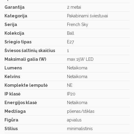
Garantija
2 metai
Kategorija
Pakabinami šviestuvai
Serija
French Sky
Kolekcija
Ball
Sriegio tipas
E27
Šviesos šaltinių skaičius
1
Maksimali galia (W)
max 15W LED
Lumens
Netaikoma
Kelvins
Netaikoma
Komplekte lemputė
NE
IP klasė
IP20
Energijos klasė
Netaikoma
Medžiaga
plienas/stiklas
Figūra
apvalus
Stilius
minimalistinis