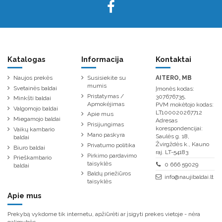
Katalogas
Informacija
Kontaktai
Naujos prekės
Susisiekite su
AITERO, MB
mumis
Svetainės baldai
Įmonės kodas:
Pristatymas /
307676735,
Minkšti baldai
Apmokėjimas
PVM mokėtojo kodas:
Valgomojo baldai
LT100020267712
Apie mus
Miegamojo baldai
Adresas
Prisijungimas
korespondencijai:
Vaikų kambario
Mano paskyra
Saulės g. 18,
baldai
Žvirgždės k., Kauno
Privatumo politika
Biuro baldai
raj. LT-54183
Pirkimo pardavimo
Prieškambario
taisyklės
0 666 59029
baldai
Baldų priežiūros
info@naujibaldai.lt
taisyklės
Apie mus
Prekybą vykdome tik internetu, apžiūrėti ar įsigyti prekes vietoje - nėra