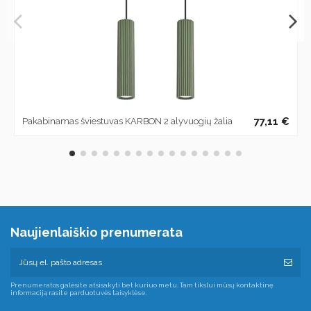
77,11 €
Pakabinamas šviestuvas KARBON 2 alyvuogių žalia
Naujienlaiškio prenumerata
Prenumeratos galėsite atsisakyti bet kuriuo metu. Tam tikslui mūsų kontaktinę
informaciją rasite parduotuvės taisyklėse.