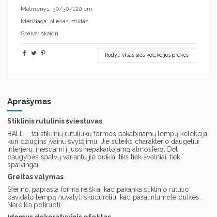
Matmenys: 30/30/120 cm
Medžiaga: plienas, stiklas
Spalva: skaidri
Rodyti visas šios kolekcijos prekes
Aprašymas
Stiklinis rutulinis šviestuvas
BALL – tai stiklinių rutuliukų formos pakabinamų lempų kolekcija,
kuri džiugins įvairiu švytėjimu. Jie suteiks charakterio daugeliui
interjerų, įnešdami į juos nepakartojamą atmosferą. Dėl
daugybės spalvų variantų jie puikiai tiks tiek švelniai, tiek
spalvingai.
Greitas valymas
Sferinė, paprasta forma reiškia, kad pakanka stiklinio rutulio
pavidalo lempą nuvalyti skudurėliu, kad pašalintumėte dulkes .
Nereikia poliruoti.