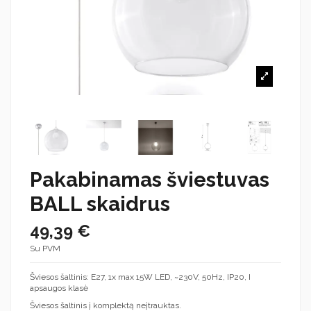
Pakabinamas šviestuvas
BALL skaidrus
49,39 €
Su PVM
Šviesos šaltinis: E27, 1x max 15W LED, ~230V, 50Hz, IP20, I
apsaugos klasė
Šviesos šaltinis į komplektą neįtrauktas.