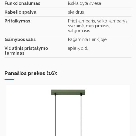
Funkcionalumas
išsklaidyta šviesa
Kabelio spalva
skaidrus
Pritaikymas
Prieškambaris, vaiko kambarys,
svetainė, miegamasis,
valgomasis
Gamybos šalis
Pagaminta Lenkijoje
Vidutinis pristatymo
apie 5 d.d.
terminas
Panašios prekės (16):