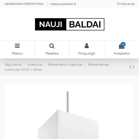
NEMOKAMAS PRISTATYMAS *
info@naujibaldai.lt
Patinka (
0
)
0
Meniu
Paieška
Prisijungti
Krepšelis
Pagrindinis
Šviestuvai
Pakabinami šviestuvai
Pakabinamas
šviestuvas QUAD 1 baltas