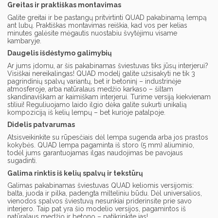
Greitas ir praktiškas montavimas
Galite greitai ir be pastangų pritvirtinti QUAD pakabinamą lempą
ant lubų. Praktiškas montavimas reiškia, kad vos per kelias
minutes galėsite mėgautis nuostabiu švytėjimu visame
kambaryje.
Daugelis išdėstymo galimybių
Ar jums įdomu, ar šis pakabinamas šviestuvas tiks jūsų interjerui?
Visiškai nereikalingas! QUAD modelį galite užsisakyti ne tik 3
pagrindinių spalvų variantų, bet ir betoninį – industrinėje
atmosferoje, arba natūralaus medžio karkaso – šiltam
skandinaviškam ar kaimiškam interjerui. Turime versiją kiekvienam
stiliui! Reguliuojamo laido ilgio dėka galite sukurti unikalią
kompoziciją iš kelių lempų – bet kurioje patalpoje.
Didelis patvarumas
Atsisveikinkite su rūpesčiais dėl lempa sugenda arba jos prastos
kokybės. QUAD lempa pagaminta iš storo (5 mm) aliuminio,
todėl jums garantuojamas ilgas naudojimas be pavojaus
sugadinti.
Galima rinktis iš kelių spalvų ir tekstūrų
Galimas pakabinamas šviestuvas QUAD keliomis versijomis:
balta, juoda ir pilka, padengta milteliniu būdu. Dėl universalios,
vienodos spalvos šviestuvą nesunkiai priderinsite prie savo
interjero. Taip pat yra šio modelio versijos, pagamintos iš
natūralaus medžio ir betono – patikrinkite jas!