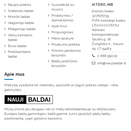
Naujos prekės
Susisiekite su
AITERO, MB
mumis
Svetainės baldai
Įmonės kodas:
Pristatymas /
307676735,
Minkšti baldai
Apmokėjimas
PVM mokėtojo kodas:
Valgomojo baldai
LT100020267712
Apie mus
Miegamojo baldai
Adresas
Prisijungimas
korespondencijai:
Vaikų kambario
Mano paskyra
Saulės g. 18,
baldai
Žvirgždės k., Kauno
Privatumo politika
Biuro baldai
raj. LT-54183
Pirkimo pardavimo
Prieškambario
taisyklės
0 666 59029
baldai
Baldų priežiūros
info@naujibaldai.lt
taisyklės
Apie mus
Prekybą vykdome tik internetu, apžiūrėti ar įsigyti prekes vietoje - nėra
galimybės.
Mūsų įmonė jau daugiau nei 10 metų bendradarbiauja su didžiausiais
Europos baldų gamintojais, todėl galime Jums pasiūlyti platų baldų
asortimentą, ypač geromis kainomis.