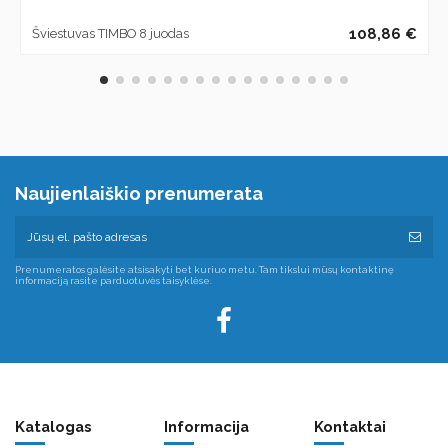
108,86 €
Šviestuvas TIMBO 8 juodas
Naujienlaiškio prenumerata
Prenumeratos galėsite atsisakyti bet kuriuo metu. Tam tikslui mūsų kontaktinę
informaciją rasite parduotuvės taisyklėse.
Katalogas
Informacija
Kontaktai