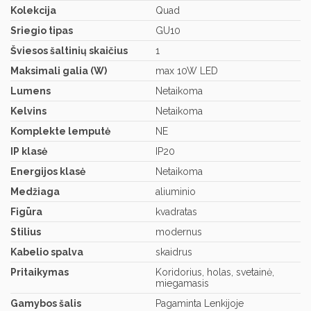
Kolekcija
Quad
Sriegio tipas
GU10
Šviesos šaltinių skaičius
1
Maksimali galia (W)
max 10W LED
Lumens
Netaikoma
Kelvins
Netaikoma
Komplekte lemputė
NE
IP klasė
IP20
Energijos klasė
Netaikoma
Medžiaga
aliuminio
Figūra
kvadratas
Stilius
modernus
Kabelio spalva
skaidrus
Pritaikymas
Koridorius, holas, svetainė,
miegamasis
Gamybos šalis
Pagaminta Lenkijoje