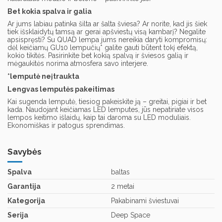
Bet kokia spalva ir galia
Ar jums labiau patinka šilta ar šalta šviesa? Ar norite, kad jis šiek
tiek išsklaidytų tamsą ar gerai apšviestų visą kambarį? Negalite
apsispręsti? Su QUAD lempa jums nereikia daryti kompromisų:
dėl keičiamų GU10 lempučių* galite gauti būtent tokį efektą,
kokio tikitės. Pasirinkite bet kokią spalvą ir šviesos galią ir
mėgaukitės norima atmosfera savo interjere.
*lemputė neįtraukta
Lengvas lemputės pakeitimas
Kai sugenda lemputė, tiesiog pakeiskite ją – greitai, pigiai ir bet
kada. Naudojant keičiamas LED lemputes, jūs nepatiriate visos
lempos keitimo išlaidų, kaip tai daroma su LED moduliais.
Ekonomiškas ir patogus sprendimas.
Savybės
Spalva
baltas
Garantija
2 metai
Kategorija
Pakabinami šviestuvai
Serija
Deep Space