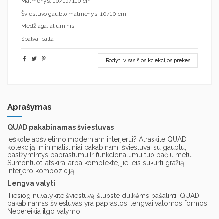
Matmenys: 10/10/110 cm
Šviestuvo gaubto matmenys: 10/10 cm
Medžiaga: aliuminis
Spalva: balta
Rodyti visas šios kolekcijos prekes
Aprašymas
QUAD pakabinamas šviestuvas
Ieškote apšvietimo moderniam interjerui? Atraskite QUAD
kolekciją: minimalistiniai pakabinami šviestuvai su gaubtu,
pasižymintys paprastumu ir funkcionalumu tuo pačiu metu.
Sumontuoti atskirai arba komplekte, jie leis sukurti gražią
interjero kompoziciją!
Lengva valyti
Tiesiog nuvalykite šviestuvą šluoste dulkėms pašalinti. QUAD
pakabinamas šviestuvas yra paprastos, lengvai valomos formos.
Nebereikia ilgo valymo!