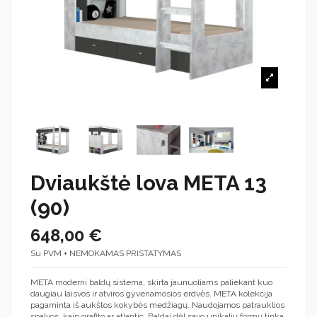
Dviaukštė lova META 13
(90)
648,00 €
Su PVM + NEMOKAMAS PRISTATYMAS
META moderni baldų sistema, skirta jaunuoliams paliekant kuo
daugiau laisvos ir atviros gyvenamosios erdvės. META kolekcija
pagaminta iš aukštos kokybės medžiagų. Naudojamos patrauklios
spalvos, kaip grafito ar atlantic. Baldai dėl savo unikalių formų tinka