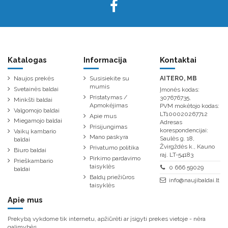
Katalogas
Informacija
Kontaktai
Naujos prekės
Susisiekite su
AITERO, MB
mumis
Svetainės baldai
Įmonės kodas:
Pristatymas /
307676735,
Minkšti baldai
Apmokėjimas
PVM mokėtojo kodas:
Valgomojo baldai
LT100020267712
Apie mus
Miegamojo baldai
Adresas
Prisijungimas
korespondencijai:
Vaikų kambario
Mano paskyra
Saulės g. 18,
baldai
Žvirgždės k., Kauno
Privatumo politika
Biuro baldai
raj. LT-54183
Pirkimo pardavimo
Prieškambario
taisyklės
0 666 59029
baldai
Baldų priežiūros
info@naujibaldai.lt
taisyklės
Apie mus
Prekybą vykdome tik internetu, apžiūrėti ar įsigyti prekes vietoje - nėra
galimybės.