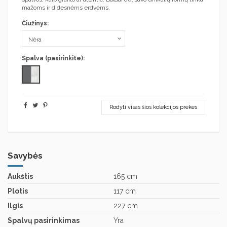
mažoms ir didesnėms erdvėms.
Čiužinys:
Spalva (pasirinkite):
Grafitas/Enigma
Rodyti visas šios kolekcijos prekes
Savybės
Aukštis
165 cm
Plotis
117 cm
Ilgis
227 cm
Spalvų pasirinkimas
Yra