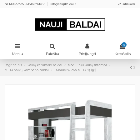
NEMOKAMAS PRISTATYMAS *
info@naujibaldai.lt
Patinka (
0
)
0
Meniu
Paieška
Prisijungti
Krepšelis
Pagrindinis
Vaikų kambario baldai
Modulinės vaikų sistemos
META vaikų kambario baldai
Dviaukštė lova META 13 (90)