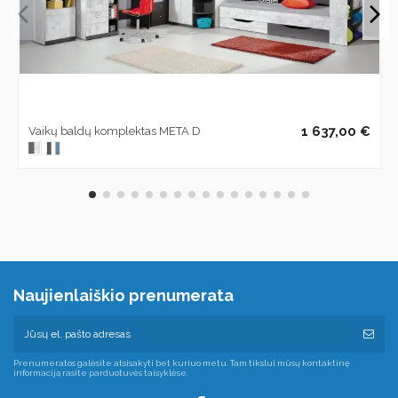
1 637,00 €
Vaikų baldų komplektas META D
Naujienlaiškio prenumerata
Prenumeratos galėsite atsisakyti bet kuriuo metu. Tam tikslui mūsų kontaktinę
informaciją rasite parduotuvės taisyklėse.