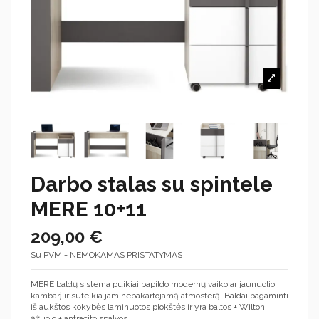
Darbo stalas su spintele
MERE 10+11
209,00 €
Su PVM + NEMOKAMAS PRISTATYMAS
MERE baldų sistema puikiai papildo modernų vaiko ar jaunuolio
kambarį ir suteikia jam nepakartojamą atmosferą. Baldai pagaminti
iš aukštos kokybės laminuotos plokštės ir yra baltos + Wilton
ąžuolo + antracito spalvos.