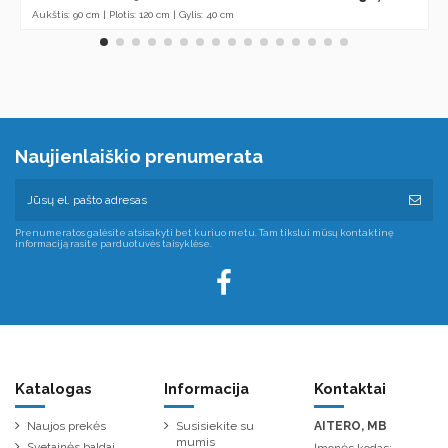
Aukštis: 90 cm | Plotis: 120 cm | Gylis: 40 cm
Naujienlaiškio prenumerata
Prenumeratos galėsite atsisakyti bet kuriuo metu. Tam tikslui mūsų kontaktinę
informaciją rasite parduotuvės taisyklėse.
Katalogas
Informacija
Kontaktai
Naujos prekės
Susisiekite su
AITERO, MB
mumis
Svetainės baldai