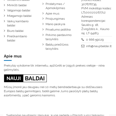
Įmonės kodas:
Pristatymas /
307676735,
Minkšti baldai
Apmokėjimas
PVM mokėtojo kodas:
Valgomojo baldai
LT100020267712
Apie mus
Miegamojo baldai
Adresas
Prisijungimas
korespondencijai:
Vaikų kambario
Mano paskyra
Saulės g. 18,
baldai
Žvirgždės k., Kauno
Privatumo politika
Biuro baldai
raj. LT-54183
Pirkimo pardavimo
Prieškambario
taisyklės
0 666 59029
baldai
Baldų priežiūros
info@naujibaldai.lt
taisyklės
Apie mus
Prekybą vykdome tik internetu, apžiūrėti ar įsigyti prekes vietoje - nėra
galimybės.
Mūsų įmonė jau daugiau nei 10 metų bendradarbiauja su didžiausiais
Europos baldų gamintojais, todėl galime Jums pasiūlyti platų baldų
asortimentą, ypač geromis kainomis.
Svetainėje naudojami slapukai, kurie padeda užtikrinti jums teikiamų