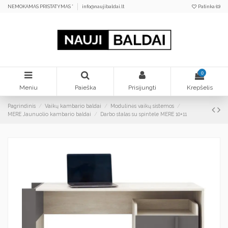
NEMOKAMAS PRISTATYMAS *
info@naujibaldai.lt
Patinka (
0
)
0
Meniu
Paieška
Prisijungti
Krepšelis
Pagrindinis
Vaikų kambario baldai
Modulinės vaikų sistemos
MERE Jaunuolio kambario baldai
Darbo stalas su spintele MERE 10+11