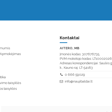
Kontaktai
u mumis
AITERO, MB
/ Apmokėjimas
Įmonės kodas: 307676735,
PVM mokėtojo kodas: LT10002026
Adresas korespondencijai: Saulės g
k., Kauno raj. LT-54183
0 666 59029
tika
info@naujibaldai.lt
vimo taisyklės
os taisyklės