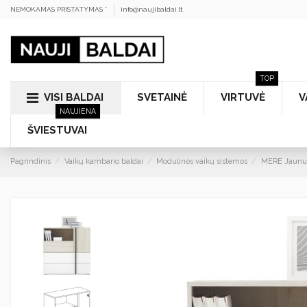
NEMOKAMAS PRISTATYMAS *
info@naujibaldai.lt
TOP
VISI BALDAI
SVETAINĖ
VIRTUVĖ
V
NAUJIENA
ŠVIESTUVAI
Pagrindinis
Vaikų kambario baldai
Modulinės vaikų sistemos
MERE Jaunuo