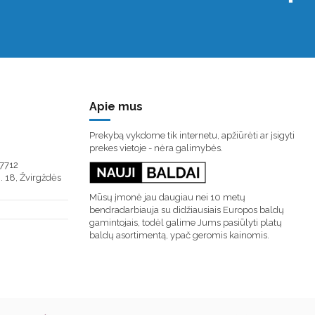
Apie mus
Prekybą vykdome tik internetu, apžiūrėti ar įsigyti
prekes vietoje - nėra galimybės.
7712
. 18, Žvirgždės
Mūsų įmonė jau daugiau nei 10 metų
bendradarbiauja su didžiausiais Europos baldų
gamintojais, todėl galime Jums pasiūlyti platų
baldų asortimentą, ypač geromis kainomis.