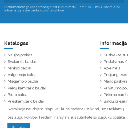
Prenumeratos galėsite atsisakyti bet kuriuo metu. Tam tikslui mūsų kontaktinę
informaciją rasite parduotuvės taisyklėse.
Katalogas
Informacija
Naujos prekės
Susisiekite s
Svetainės baldai
Pristatymas 
Minkšti baldai
Apie mus
Valgomojo baldai
Prisijungimas
Miegamojo baldai
Mano paskyra
Vaikų kambario baldai
Privatumo poli
Biuro baldai
Pirkimo parda
Prieškambario baldai
Baldų priežiūr
Svetainėje naudojami slapukai, kurie padeda užtikrinti jums teikiamų
paslaugų kokybę. Tęsdami naršymą, jūs sutinkate su
slapukų politika
.
Sutinku