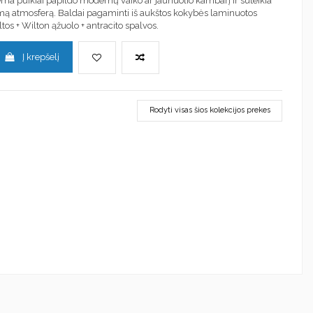
ma puikiai papildo modernų vaiko ar jaunuolio kambarį ir suteikia
ą atmosferą. Baldai pagaminti iš aukštos kokybės laminuotos
ltos + Wilton ąžuolo + antracito spalvos.
Į krepšelį
Rodyti visas šios kolekcijos prekes