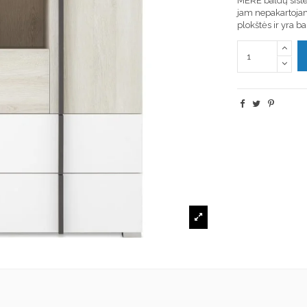
MERE baldų siste
jam nepakartojam
plokštės ir yra ba