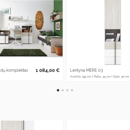
1 084,00 €
ldų komplektas
Lentyna MERE 03
Aukštis: 195 cm | Plotis: 45 cm | Gylis: 40 cm