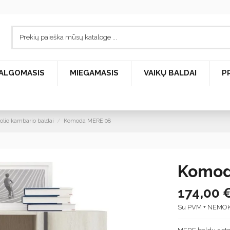
ALGOMASIS
MIEGAMASIS
VAIKŲ BALDAI
P
lio kambario baldai
Komoda MERE 08
Komod
174,00 
Su PVM + NEMO