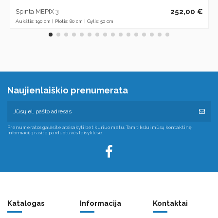
252,00 €
Spinta MEPIX 3
Aukštis: 190 cm | Plotis: 80 cm | Gylis: 50 cm
Naujienlaiškio prenumerata
Prenumeratos galėsite atsisakyti bet kuriuo metu. Tam tikslui mūsų kontaktinę
informaciją rasite parduotuvės taisyklėse.
Katalogas
Informacija
Kontaktai