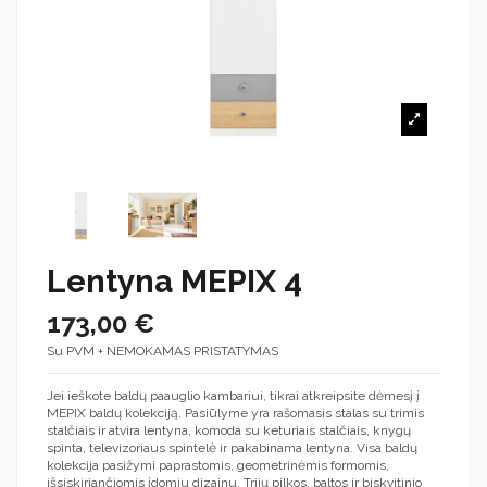
Lentyna MEPIX 4
173,00 €
Su PVM + NEMOKAMAS PRISTATYMAS
Jei ieškote baldų paauglio kambariui, tikrai atkreipsite dėmesį į
MEPIX baldų kolekciją. Pasiūlyme yra rašomasis stalas su trimis
stalčiais ir atvira lentyna, komoda su keturiais stalčiais, knygų
spinta, televizoriaus spintelė ir pakabinama lentyna. Visa baldų
kolekcija pasižymi paprastomis, geometrinėmis formomis,
išsiskiriančiomis įdomiu dizainu. Trijų pilkos, baltos ir biskvitinio