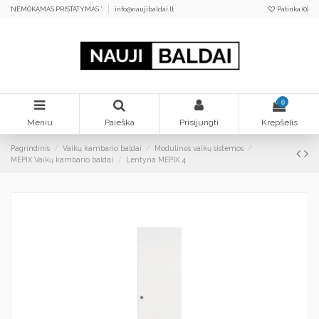
NEMOKAMAS PRISTATYMAS *
info@naujibaldai.lt
Patinka (
0
)
0
Meniu
Paieška
Prisijungti
Krepšelis
Pagrindinis
Vaikų kambario baldai
Modulinės vaikų sistemos
MEPIX Vaikų kambario baldai
Lentyna MEPIX 4