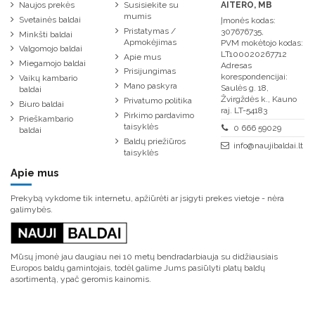
Naujos prekės
Susisiekite su
AITERO, MB
mumis
Svetainės baldai
Įmonės kodas:
Pristatymas /
307676735,
Minkšti baldai
Apmokėjimas
PVM mokėtojo kodas:
Valgomojo baldai
LT100020267712
Apie mus
Miegamojo baldai
Adresas
Prisijungimas
korespondencijai:
Vaikų kambario
Mano paskyra
Saulės g. 18,
baldai
Žvirgždės k., Kauno
Privatumo politika
Biuro baldai
raj. LT-54183
Pirkimo pardavimo
Prieškambario
taisyklės
0 666 59029
baldai
Baldų priežiūros
info@naujibaldai.lt
taisyklės
Apie mus
Prekybą vykdome tik internetu, apžiūrėti ar įsigyti prekes vietoje - nėra
galimybės.
Mūsų įmonė jau daugiau nei 10 metų bendradarbiauja su didžiausiais
Europos baldų gamintojais, todėl galime Jums pasiūlyti platų baldų
asortimentą, ypač geromis kainomis.