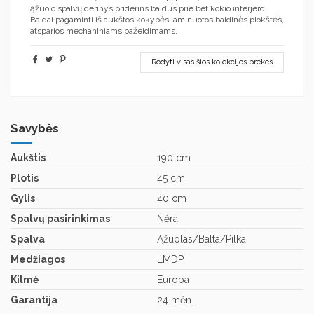
ąžuolo spalvų derinys priderins baldus prie bet kokio interjero.
Baldai pagaminti iš aukštos kokybės laminuotos baldinės plokštės,
atsparios mechaniniams pažeidimams.
Rodyti visas šios kolekcijos prekes
Savybės
Aukštis
190 cm
Plotis
45 cm
Gylis
40 cm
Spalvų pasirinkimas
Nėra
Spalva
Ąžuolas/Balta/Pilka
Medžiagos
LMDP
Kilmė
Europa
Garantija
24 mėn.