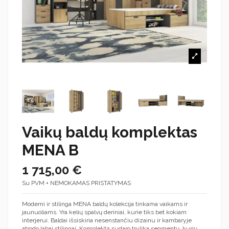
Vaikų baldų komplektas
MENA B
1 715,00 €
Su PVM + NEMOKAMAS PRISTATYMAS
Moderni ir stilinga MENA baldų kolekcija tinkama vaikams ir
jaunuoliams. Yra kelių spalvų deriniai, kurie tiks bet kokiam
interjerui. Baldai išsiskiria nesenstančiu dizainu ir kambaryje
atrodo labai stilingai. Komplektą sudaro trylika segmentų, kurių