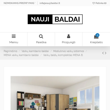
NEMOKAMAS PRISTATYMAS *
info@naujibaldai.lt
Patinka (
0
)
0
Meniu
Paieška
Prisijungti
Krepšelis
Pagrindinis
Vaikų kambario baldai
Modulinės vaikų sistemos
MENA vaikų kambario baldai
Vaikų baldų komplektas MENA B