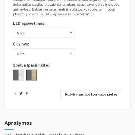
dėka galite susikurti svajonių kambarį, pagal savo idėjas ir erdvės
galimybes. Baldai yra pagaminti iš aukštos kokybės laminuotų
plokščių, kraštai su ABS apsauga nuo pažeidimų.
LED apšvietimas:
Čiužinys:
Spalva (pasirinkite):
Grafitas/Riviera ąžuolas
Grafitas/Enigma
Rodyti visas šios kolekcijos prekes
Aprašymas