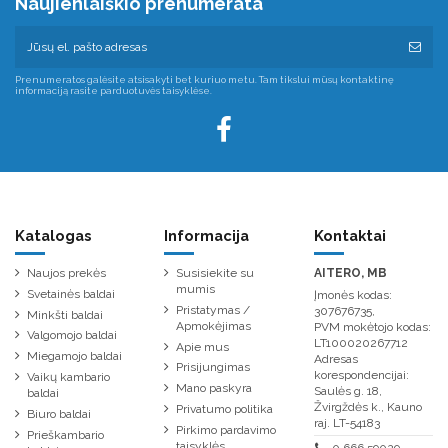
Naujienlaiškio prenumerata
Prenumeratos galėsite atsisakyti bet kuriuo metu. Tam tikslui mūsų kontaktinę
informaciją rasite parduotuvės taisyklėse.
Katalogas
Informacija
Kontaktai
Naujos prekės
Susisiekite su
AITERO, MB
mumis
Svetainės baldai
Įmonės kodas:
Pristatymas /
307676735,
Minkšti baldai
Apmokėjimas
PVM mokėtojo kodas:
Valgomojo baldai
LT100020267712
Apie mus
Miegamojo baldai
Adresas
Prisijungimas
korespondencijai:
Vaikų kambario
Mano paskyra
Saulės g. 18,
baldai
Žvirgždės k., Kauno
Privatumo politika
Biuro baldai
raj. LT-54183
Pirkimo pardavimo
Prieškambario
taisyklės