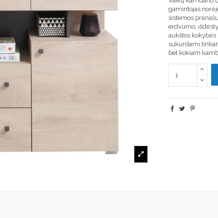
Vaikų kambario 
gamintojas norėjo
sistemos pranašu
erdvumo, išdėsty
aukštos kokybės 
sukurdami tinkam
bet kokiam kamba