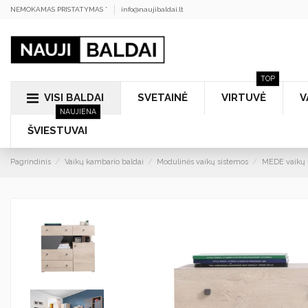
NEMOKAMAS PRISTATYMAS *
info@naujibaldai.lt
TOP
VISI BALDAI
SVETAINĖ
VIRTUVĖ
V
NAUJIENA
ŠVIESTUVAI
Pagrindinis
Vaikų kambario baldai
Modulinės vaikų sistemos
MEDE vaikų 