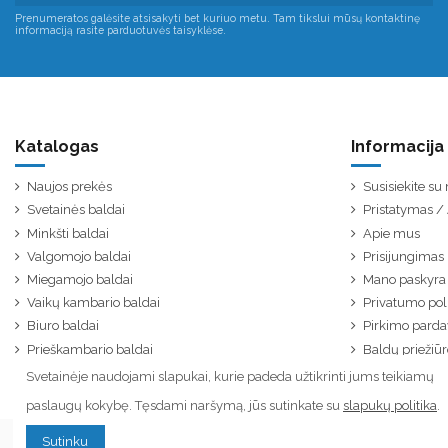
Prenumeratos galėsite atsisakyti bet kuriuo metu. Tam tikslui mūsų kontaktinę
informaciją rasite parduotuvės taisyklėse.
Katalogas
Informacija
Naujos prekės
Susisiekite s
Svetainės baldai
Pristatymas 
Minkšti baldai
Apie mus
Valgomojo baldai
Prisijungimas
Miegamojo baldai
Mano paskyra
Vaikų kambario baldai
Privatumo poli
Biuro baldai
Pirkimo parda
Prieškambario baldai
Baldų priežiūr
Svetainėje naudojami slapukai, kurie padeda užtikrinti jums teikiamų
paslaugų kokybę. Tęsdami naršymą, jūs sutinkate su
slapukų politika
.
Sutinku