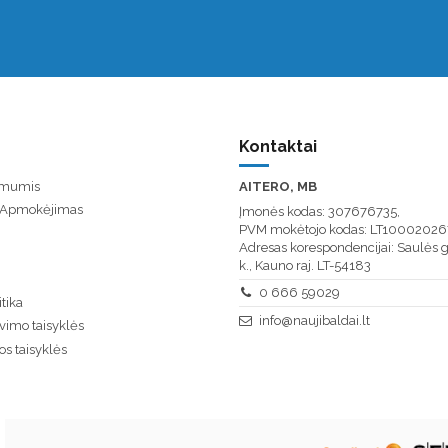
Kontaktai
u mumis
AITERO, MB
/ Apmokėjimas
Įmonės kodas: 307676735,
PVM mokėtojo kodas: LT10002026
Adresas korespondencijai: Saulės g
k., Kauno raj. LT-54183
0 666 59029
tika
info@naujibaldai.lt
vimo taisyklės
os taisyklės