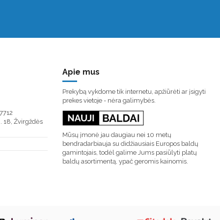
Apie mus
Prekybą vykdome tik internetu, apžiūrėti ar įsigyti
prekes vietoje - nėra galimybės.
7712
. 18, Žvirgždės
Mūsų įmonė jau daugiau nei 10 metų
bendradarbiauja su didžiausiais Europos baldų
gamintojais, todėl galime Jums pasiūlyti platų
baldų asortimentą, ypač geromis kainomis.