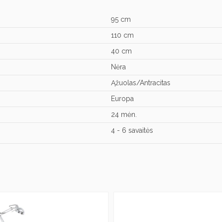
95 cm
110 cm
40 cm
Nėra
Ąžuolas/Antracitas
Europa
24 mėn.
4 - 6 savaitės