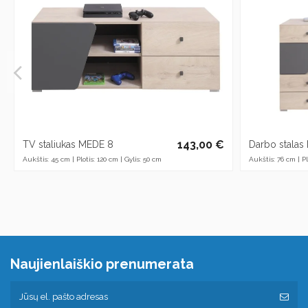
143,00 €
TV staliukas MEDE 8
Darbo stalas
Aukštis: 45 cm | Plotis: 120 cm | Gylis: 50 cm
Aukštis: 76 cm | Pl
Naujienlaiškio prenumerata