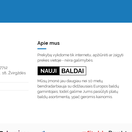
Apie mus
Prekybą vykdome tik internetu, apžiūrėti ar įsigyti
prekes vietoje - nėra galimybės.
7712
. 18, Žvirgždės
Mūsų įmonė jau daugiau nei 10 metų
bendradarbiauja su didžiausiais Europos baldų
gamintojais, todėl galime Jums pasiūlyti platų
baldų asortimentą, ypač geromis kainomis.