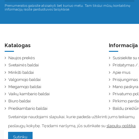
Prenumeratos galėsite atsisakyti bet kuriuo metu. Tam tikslui mūsų kontaktinę
informaciją rasite parduotuvės taisyklėse.
Katalogas
Informacija
Naujos prekės
Susisiekite s
Svetainės baldai
Pristatymas 
Minkšti baldai
Apie mus
Valgomojo baldai
Prisijungimas
Miegamojo baldai
Mano paskyra
Vaikų kambario baldai
Privatumo poli
Biuro baldai
Pirkimo parda
Prieškambario baldai
Baldų priežiūr
Svetainėje naudojami slapukai, kurie padeda užtikrinti jums teikiamų
paslaugų kokybę. Tęsdami naršymą, jūs sutinkate su
slapukų politika
.
Sutinku