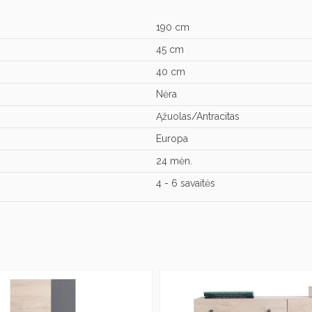
190 cm
45 cm
40 cm
Nėra
Ąžuolas/Antracitas
Europa
24 mėn.
4 - 6 savaitės