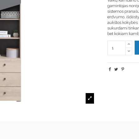
Vaikų kambario 
gamintojas norėjo
sistemos pranašu
erdvumo, išdėsty
aukštos kokybės 
sukurdami tinkam
bet kokiam kamba