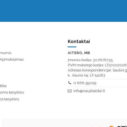
Kontaktai
u mumis
AITERO, MB
/ Apmokėjimas
Įmonės kodas: 307676735,
PVM mokėtojo kodas: LT10002026
Adresas korespondencijai: Saulės g
k., Kauno raj. LT-54183
0 666 59029
tika
info@naujibaldai.lt
vimo taisyklės
os taisyklės