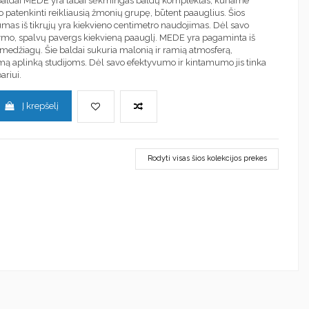
baldai MEDE yra labai sėkmingas baldų komplektas, kuriame
 patenkinti reikliausią žmonių grupę, būtent paauglius. Šios
mas iš tikrųjų yra kiekvieno centimetro naudojimas. Dėl savo
mo, spalvų pavergs kiekvieną paauglį. MEDE yra pagaminta iš
medžiagų. Šie baldai sukuria malonią ir ramią atmosferą,
ą aplinką studijoms. Dėl savo efektyvumo ir kintamumo jis tinka
riui.
Į krepšelį
Rodyti visas šios kolekcijos prekes