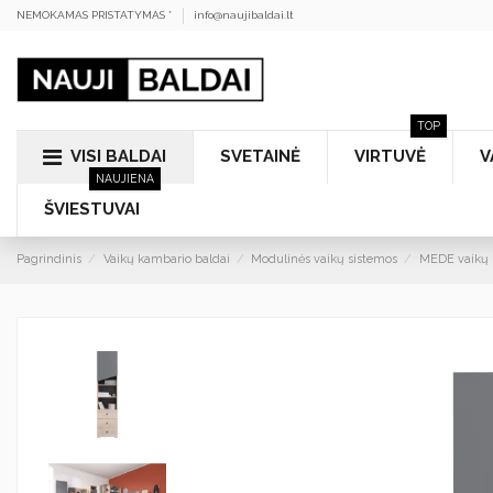
NEMOKAMAS PRISTATYMAS *
info@naujibaldai.lt
TOP
VISI BALDAI
SVETAINĖ
VIRTUVĖ
V
NAUJIENA
ŠVIESTUVAI
Pagrindinis
Vaikų kambario baldai
Modulinės vaikų sistemos
MEDE vaikų 