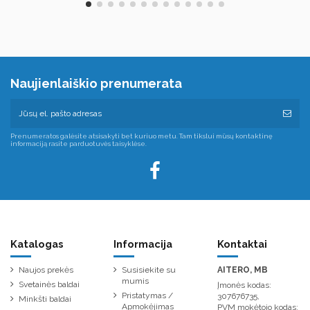
Naujienlaiškio prenumerata
Prenumeratos galėsite atsisakyti bet kuriuo metu. Tam tikslui mūsų kontaktinę
informaciją rasite parduotuvės taisyklėse.
Katalogas
Informacija
Kontaktai
Naujos prekės
Susisiekite su
AITERO, MB
mumis
Svetainės baldai
Įmonės kodas:
Pristatymas /
307676735,
Minkšti baldai
Apmokėjimas
PVM mokėtojo kodas: