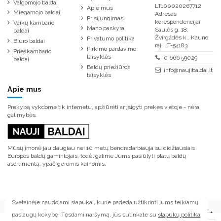
Valgomojo baldai
LT100020267712
Apie mus
Miegamojo baldai
Adresas
Prisijungimas
korespondencijai:
Vaikų kambario
Mano paskyra
Saulės g. 18,
baldai
Žvirgždės k., Kauno
Privatumo politika
Biuro baldai
raj. LT-54183
Pirkimo pardavimo
Prieškambario
taisyklės
0 666 59029
baldai
Baldų priežiūros
info@naujibaldai.lt
taisyklės
Apie mus
Prekybą vykdome tik internetu, apžiūrėti ar įsigyti prekes vietoje - nėra
galimybės.
Mūsų įmonė jau daugiau nei 10 metų bendradarbiauja su didžiausiais
Europos baldų gamintojais, todėl galime Jums pasiūlyti platų baldų
asortimentą, ypač geromis kainomis.
Svetainėje naudojami slapukai, kurie padeda užtikrinti jums teikiamų
paslaugų kokybę. Tęsdami naršymą, jūs sutinkate su
slapukų politika
.