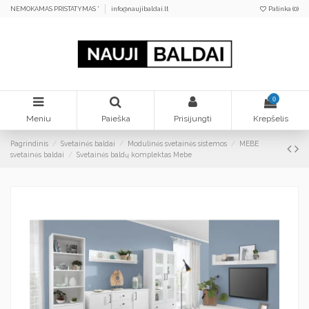
NEMOKAMAS PRISTATYMAS *
info@naujibaldai.lt
Patinka (
0
)
0
Meniu
Paieška
Prisijungti
Krepšelis
Pagrindinis
Svetainės baldai
Modulinės svetainės sistemos
MEBE
svetainės baldai
Svetainės baldų komplektas Mebe