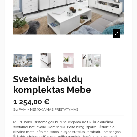
Svetainės baldų
komplektas Mebe
1 254,00 €
Su PVM + NEMOKAMAS PRISTATYMAS
MEBE baldų sistema gali būti naudojama ne tik šiuolaikiškai
svetainei bet ir vaikų kambariui. Balta blizgi spalva, išskirtinio
dizaino metalinės rankenos ir kojos suteiks kambariui prabangos.
Ši baldų sistema siūlo net trylika gaminių, todėl kiekvienas gali