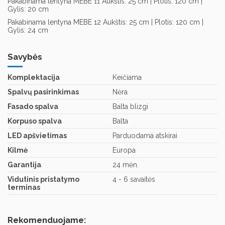
Pakabinama lentyna MEBE 11 Aukštis: 25 cm | Plotis: 120 cm |
Gylis: 20 cm
Pakabinama lentyna MEBE 12 Aukštis: 25 cm | Plotis: 120 cm |
Gylis: 24 cm
Savybės
Komplektacija
Keičiama
Spalvų pasirinkimas
Nėra
Fasado spalva
Balta blizgi
Korpuso spalva
Balta
LED apšvietimas
Parduodama atskirai
Kilmė
Europa
Garantija
24 mėn.
Vidutinis pristatymo
4 - 6 savaitės
terminas
Rekomenduojame: