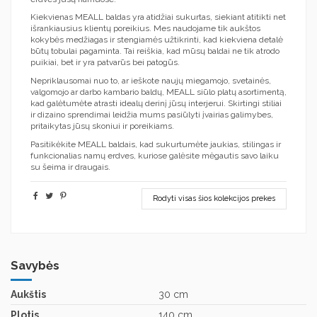
Kiekvienas MEALL baldas yra atidžiai sukurtas, siekiant atitikti net
išrankiausius klientų poreikius. Mes naudojame tik aukštos
kokybės medžiagas ir stengiamės užtikrinti, kad kiekviena detalė
būtų tobulai pagaminta. Tai reiškia, kad mūsų baldai ne tik atrodo
puikiai, bet ir yra patvarūs bei patogūs.
Nepriklausomai nuo to, ar ieškote naujų miegamojo, svetainės,
valgomojo ar darbo kambario baldų, MEALL siūlo platų asortimentą,
kad galėtumėte atrasti idealų derinį jūsų interjerui. Skirtingi stiliai
ir dizaino sprendimai leidžia mums pasiūlyti įvairias galimybes,
pritaikytas jūsų skoniui ir poreikiams.
Pasitikėkite MEALL baldais, kad sukurtumėte jaukias, stilingas ir
funkcionalias namų erdves, kuriose galėsite mėgautis savo laiku
su šeima ir draugais.
Rodyti visas šios kolekcijos prekes
Savybės
Aukštis
30 cm
Plotis
140 cm