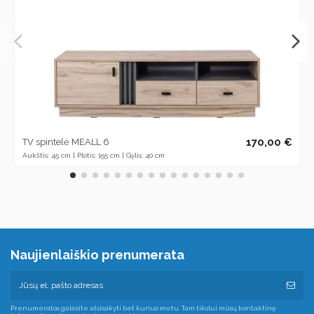
170,00 €
TV spintelė MEALL 6
Aukštis: 45 cm | Plotis: 155 cm | Gylis: 40 cm
Naujienlaiškio prenumerata
Prenumeratos galėsite atsisakyti bet kuriuo metu. Tam tikslui mūsų kontaktinę