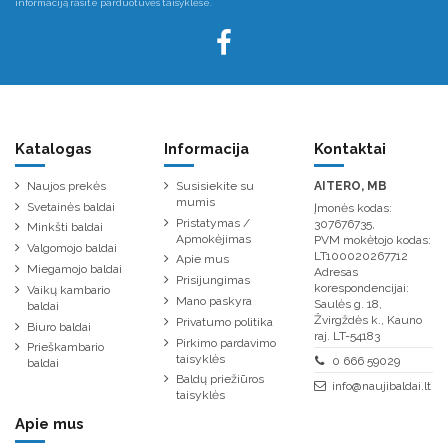
informaciją rasite parduotuvės taisyklėse.
Katalogas
Informacija
Kontaktai
Naujos prekės
Susisiekite su
AITERO, MB
mumis
Svetainės baldai
Įmonės kodas:
Pristatymas /
307676735,
Minkšti baldai
Apmokėjimas
PVM mokėtojo kodas:
Valgomojo baldai
LT100020267712
Apie mus
Miegamojo baldai
Adresas
Prisijungimas
korespondencijai:
Vaikų kambario
Mano paskyra
Saulės g. 18,
baldai
Žvirgždės k., Kauno
Privatumo politika
Biuro baldai
raj. LT-54183
Pirkimo pardavimo
Prieškambario
taisyklės
0 666 59029
baldai
Baldų priežiūros
info@naujibaldai.lt
taisyklės
Apie mus