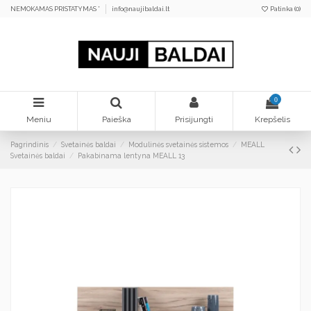
NEMOKAMAS PRISTATYMAS *
info@naujibaldai.lt
Patinka (
0
)
0
Meniu
Paieška
Prisijungti
Krepšelis
Pagrindinis
Svetainės baldai
Modulinės svetainės sistemos
MEALL
Svetainės baldai
Pakabinama lentyna MEALL 13