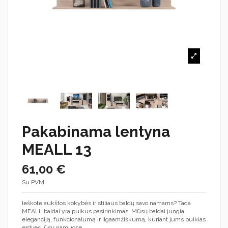
Pakabinama lentyna
MEALL 13
61,00 €
Su PVM
Ieškote aukštos kokybės ir stiliaus baldų savo namams? Tada
MEALL baldai yra puikus pasirinkimas. Mūsų baldai jungia
eleganciją, funkcionalumą ir ilgaamžiškumą, kuriant jums puikias
erdves jūsų namuose.