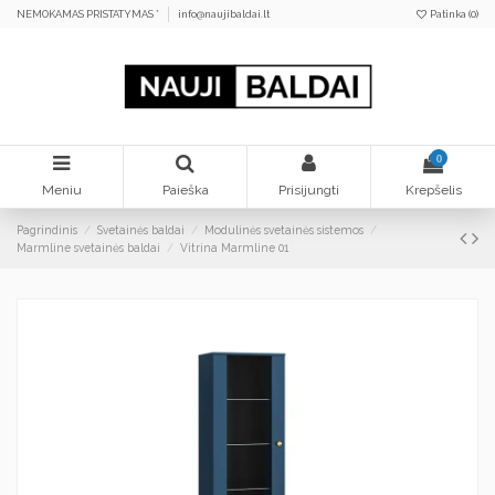
NEMOKAMAS PRISTATYMAS *
info@naujibaldai.lt
Patinka (
0
)
0
Meniu
Paieška
Prisijungti
Krepšelis
Pagrindinis
Svetainės baldai
Modulinės svetainės sistemos
Marmline svetainės baldai
Vitrina Marmline 01