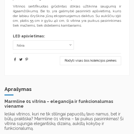
Vitrinos sertifikuotas grūdintas stiklas užtikrina saugumą ir
ilgaamžiškumą. Be to, yra galimybė pasirinkti apšvietimą, kuris
dar labiau išryškina jūsų eksponuojamus daiktus. Su aukščiu 190
cm, plotis 55 cm ir gyliu 40 cm, ši vitrina yra puikus pasirinkimas
tiek mažiems, tiek dideliems kambariams.
LED apšvietimas:
Rodyti visas šios kolekcijos prekes
Aprašymas
Marmline 01 vitrina – elegancija ir funkcionalumas
viename
Ieškai vitrinos,
kuri ne tik stilingai papuoštų tavo namus,
bet ir
būtų praktiška?
Marmline 01 vitrina – tai puikus pasirinkimas!
Ši
vitrina sujungia elegantišką dizainą,
aukštą kokybę ir
funkcionalumą.