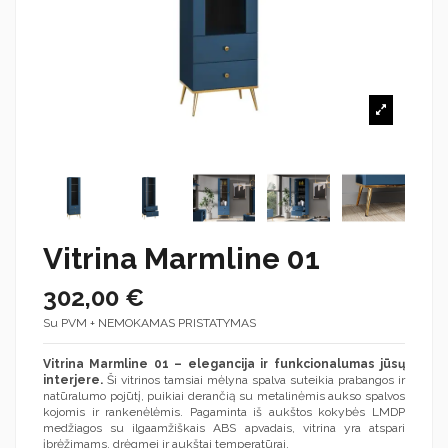
Vitrina Marmline 01
302,00 €
Su PVM + NEMOKAMAS PRISTATYMAS
Vitrina Marmline 01 – elegancija ir funkcionalumas jūsų
interjere.
Ši vitrinos tamsiai mėlyna spalva suteikia prabangos ir
natūralumo pojūtį, puikiai derančią su metalinėmis aukso spalvos
kojomis ir rankenėlėmis. Pagaminta iš aukštos kokybės LMDP
medžiagos su ilgaamžiškais ABS apvadais, vitrina yra atspari
įbrėžimams, drėgmei ir aukštai temperatūrai.