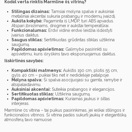
Kodėl verta rinktis Marmline 01 vitriną?
Stilingas dizainas:
Tamsiai mėlyna spalva ir auksiniai
metaliniai akcentai sukuria prabangų ir modernų įvaizdį.
Aukšta kokybė:
Pagaminta iš LMDP,
turi ABS apvadus.
Atspari įbrėžimams,
drėgmei ir aukštai temperatūrai.
Funkcionalumas:
Erdvi vidinė erdvė leidžia išdėstyti
įvairius daiktus.
Saugus stiklas:
Sertifikuotas grūdintas stiklas užtikrina
saugumą.
Papildomas apšvietimas:
Galimybė pasirinkti su
apšvietimu,
kuris išryškins tavo eksponuojamus daiktus.
Išskirtinės savybės:
Kompaktiški matmenys:
Aukštis 190 cm,
plotis 55 cm,
gylis 40 cm – puikiai tiks net ir nedidelėje patalpoje.
Mėlyna spalva:
Ši spalva asocijuojasi su gamta,
ramybe ir
atsipalaidavimu.
Auksiniai akcentai:
Suteikia prabangos ir elegancijos.
Sertifikuotas stiklas:
Užtikrina saugumą.
Papildomas apšvietimas:
Kuriamas jaukus ir šiltas
interjeras.
Marmline 01 vitrina – tai puikus pasirinkimas,
jei ieškai stilingos ir
funkcionalios vitrinos.
Ši vitrina padės sukurti jaukią ir elegantišką
atmosferą tavo namuose.