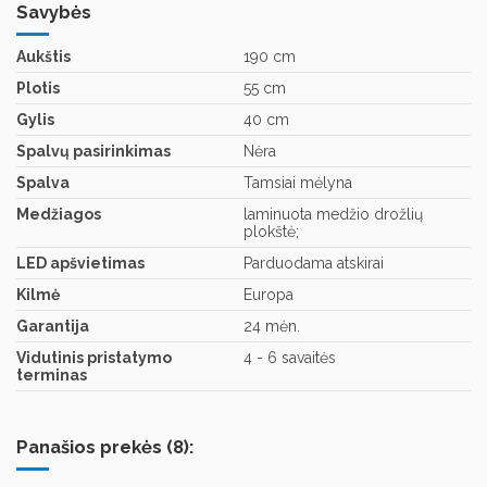
Savybės
Aukštis
190 cm
Plotis
55 cm
Gylis
40 cm
Spalvų pasirinkimas
Nėra
Spalva
Tamsiai mėlyna
Medžiagos
laminuota medžio drožlių
plokštė;
LED apšvietimas
Parduodama atskirai
Kilmė
Europa
Garantija
24 mėn.
Vidutinis pristatymo
4 - 6 savaitės
terminas
Panašios prekės (8):