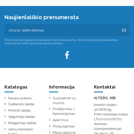
Naujienlaiškio prenumerata
Prenumeratos galėsite atsisakyti bet kuriuo metu. Tam tikslui mūsų kontaktinę
informaciją rasite parduotuvės taisyklėse.
Katalogas
Informacija
Kontaktai
Naujos prekės
Susisiekite su
AITERO, MB
mumis
Svetainės baldai
Įmonės kodas:
Pristatymas /
307676735,
Minkšti baldai
Apmokėjimas
PVM mokėtojo kodas:
Valgomojo baldai
LT100020267712
Apie mus
Miegamojo baldai
Adresas
Prisijungimas
korespondencijai:
Vaikų kambario
Mano paskyra
Saulės g. 18,
baldai