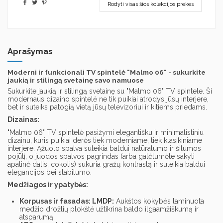
Rodyti visas šios kolekcijos prekes
Aprašymas
Moderni ir funkcionali TV spintelė "Malmo 06" - sukurkite
jaukią ir stilingą svetainę savo namuose
Sukurkite jaukią ir stilingą svetainę su "Malmo 06" TV spintele. Ši
modernaus dizaino spintelė ne tik puikiai atrodys jūsų interjere,
bet ir suteiks patogią vietą jūsų televizoriui ir kitiems priedams.
Dizainas:
"Malmo 06" TV spintelė pasižymi elegantišku ir minimalistiniu
dizainu, kuris puikiai derės tiek moderniame, tiek klasikiniame
interjere. Ąžuolo spalva suteikia baldui natūralumo ir šilumos
pojūtį, o juodos spalvos pagrindas (arba galėtumėte sakyti
apatinė dalis, cokolis) sukuria gražų kontrastą ir suteikia baldui
elegancijos bei stabilumo.
Medžiagos ir ypatybės:
Korpusas ir fasadas: LMDP:
Aukštos kokybės laminuota
medžio drožlių plokštė užtikrina baldo ilgaamžiškumą ir
atsparumą.