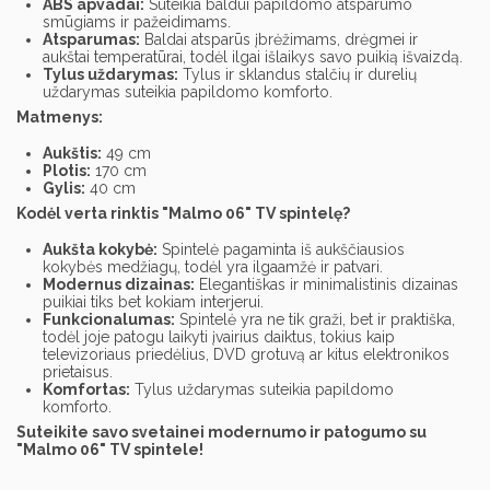
ABS apvadai:
Suteikia baldui papildomo atsparumo
smūgiams ir pažeidimams.
Atsparumas:
Baldai atsparūs įbrėžimams, drėgmei ir
aukštai temperatūrai, todėl ilgai išlaikys savo puikią išvaizdą.
Tylus uždarymas:
Tylus ir sklandus stalčių ir durelių
uždarymas suteikia papildomo komforto.
Matmenys:
Aukštis:
49 cm
Plotis:
170 cm
Gylis:
40 cm
Kodėl verta rinktis "Malmo 06" TV spintelę?
Aukšta kokybė:
Spintelė pagaminta iš aukščiausios
kokybės medžiagų, todėl yra ilgaamžė ir patvari.
Modernus dizainas:
Elegantiškas ir minimalistinis dizainas
puikiai tiks bet kokiam interjerui.
Funkcionalumas:
Spintelė yra ne tik graži, bet ir praktiška,
todėl joje patogu laikyti įvairius daiktus, tokius kaip
televizoriaus priedėlius, DVD grotuvą ar kitus elektronikos
prietaisus.
Komfortas:
Tylus uždarymas suteikia papildomo
komforto.
Suteikite savo svetainei modernumo ir patogumo su
"Malmo 06" TV spintele!