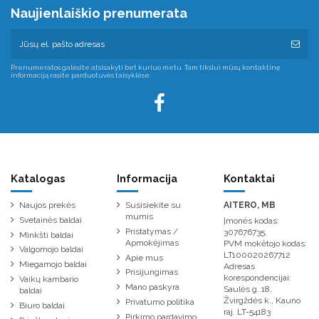
Naujienlaiškio prenumerata
Prenumeratos galėsite atsisakyti bet kuriuo metu. Tam tikslui mūsų kontaktinę
informaciją rasite parduotuvės taisyklėse.
Katalogas
Informacija
Kontaktai
Naujos prekės
Susisiekite su
AITERO, MB
mumis
Svetainės baldai
Įmonės kodas:
Pristatymas /
307676735,
Minkšti baldai
Apmokėjimas
PVM mokėtojo kodas:
Valgomojo baldai
LT100020267712
Apie mus
Miegamojo baldai
Adresas
Prisijungimas
korespondencijai:
Vaikų kambario
Mano paskyra
Saulės g. 18,
baldai
Žvirgždės k., Kauno
Privatumo politika
Biuro baldai
raj. LT-54183
Pirkimo pardavimo