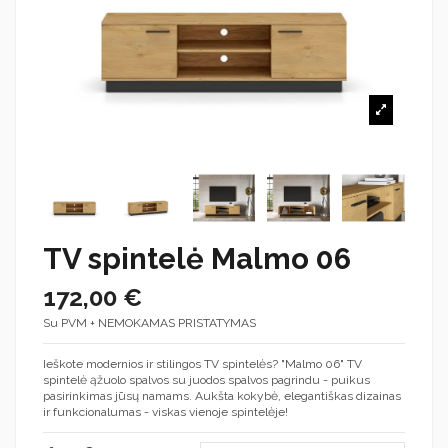
TV spintelė Malmo 06
172,00 €
Su PVM + NEMOKAMAS PRISTATYMAS
Ieškote modernios ir stilingos TV spintelės? "Malmo 06" TV
spintelė ąžuolo spalvos su juodos spalvos pagrindu - puikus
pasirinkimas jūsų namams. Aukšta kokybė, elegantiškas dizainas
ir funkcionalumas - viskas vienoje spintelėje!