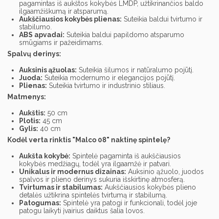
pagamintas iš aukštos kokybės LMDP, užtikrinančios baldo
ilgaamžiškumą ir atsparumą.
Aukščiausios kokybės plienas:
Suteikia baldui tvirtumo ir
stabilumo.
ABS apvadai:
Suteikia baldui papildomo atsparumo
smūgiams ir pažeidimams.
Spalvų derinys:
Auksinis ąžuolas:
Suteikia šilumos ir natūralumo pojūtį.
Juoda:
Suteikia modernumo ir elegancijos pojūtį.
Plienas:
Suteikia tvirtumo ir industrinio stiliaus.
Matmenys:
Aukštis:
50 cm
Plotis:
45 cm
Gylis:
40 cm
Kodėl verta rinktis "Malco 08" naktinę spintelę?
Aukšta kokybė:
Spintelė pagaminta iš aukščiausios
kokybės medžiagų, todėl yra ilgaamžė ir patvari.
Unikalus ir modernus dizainas:
Auksinio ąžuolo, juodos
spalvos ir plieno derinys sukuria išskirtinę atmosferą.
Tvirtumas ir stabilumas:
Aukščiausios kokybės plieno
detalės užtikrina spintelės tvirtumą ir stabilumą.
Patogumas:
Spintelė yra patogi ir funkcionali, todėl joje
patogu laikyti įvairius daiktus šalia lovos.