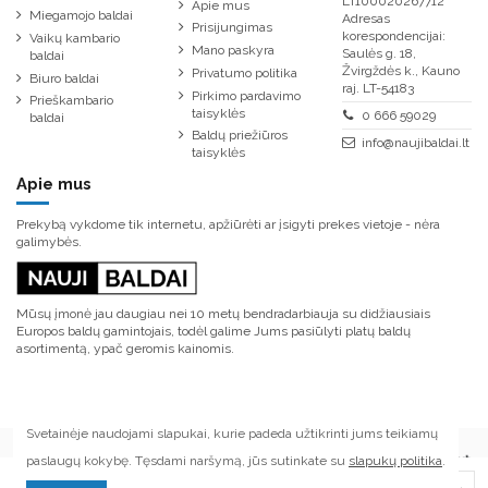
LT100020267712
Apie mus
Miegamojo baldai
Adresas
Prisijungimas
korespondencijai:
Vaikų kambario
Mano paskyra
Saulės g. 18,
baldai
Žvirgždės k., Kauno
Privatumo politika
Biuro baldai
raj. LT-54183
Pirkimo pardavimo
Prieškambario
taisyklės
0 666 59029
baldai
Baldų priežiūros
info@naujibaldai.lt
taisyklės
Apie mus
Prekybą vykdome tik internetu, apžiūrėti ar įsigyti prekes vietoje - nėra
galimybės.
Mūsų įmonė jau daugiau nei 10 metų bendradarbiauja su didžiausiais
Europos baldų gamintojais, todėl galime Jums pasiūlyti platų baldų
asortimentą, ypač geromis kainomis.
Svetainėje naudojami slapukai, kurie padeda užtikrinti jums teikiamų
paslaugų kokybę. Tęsdami naršymą, jūs sutinkate su
slapukų politika
.