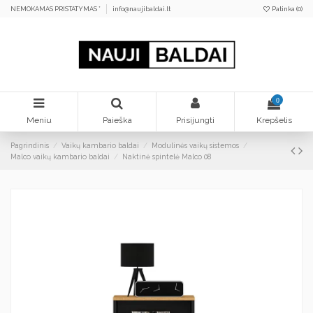
NEMOKAMAS PRISTATYMAS *
info@naujibaldai.lt
Patinka (
0
)
0
Meniu
Paieška
Prisijungti
Krepšelis
Pagrindinis
Vaikų kambario baldai
Modulinės vaikų sistemos
Malco vaikų kambario baldai
Naktinė spintelė Malco 08