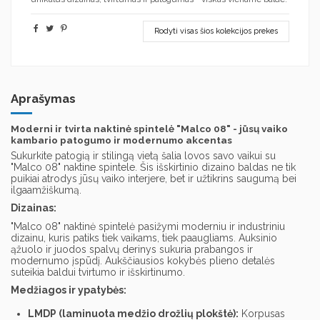
Rodyti visas šios kolekcijos prekes
Aprašymas
Moderni ir tvirta naktinė spintelė "Malco 08" - jūsų vaiko
kambario patogumo ir modernumo akcentas
Sukurkite patogią ir stilingą vietą šalia lovos savo vaikui su
"Malco 08" naktine spintele. Šis išskirtinio dizaino baldas ne tik
puikiai atrodys jūsų vaiko interjere, bet ir užtikrins saugumą bei
ilgaamžiškumą.
Dizainas:
"Malco 08" naktinė spintelė pasižymi moderniu ir industriniu
dizainu, kuris patiks tiek vaikams, tiek paaugliams. Auksinio
ąžuolo ir juodos spalvų derinys sukuria prabangos ir
modernumo įspūdį. Aukščiausios kokybės plieno detalės
suteikia baldui tvirtumo ir išskirtinumo.
Medžiagos ir ypatybės:
LMDP (laminuota medžio drožlių plokštė):
Korpusas