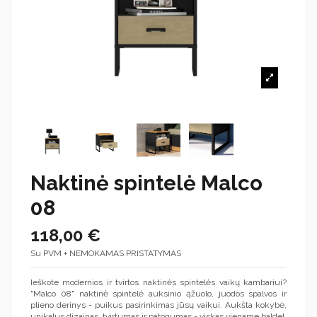
Naktinė spintelė Malco
08
118,00 €
Su PVM + NEMOKAMAS PRISTATYMAS
Ieškote modernios ir tvirtos naktinės spintelės vaikų kambariui?
"Malco 08" naktinė spintelė auksinio ąžuolo, juodos spalvos ir
plieno derinys - puikus pasirinkimas jūsų vaikui. Aukšta kokybė,
unikalus dizainas, tvirtumas ir patogumas - viskas viename balde!