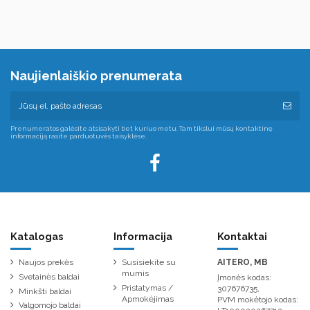
Naujienlaiškio prenumerata
Prenumeratos galėsite atsisakyti bet kuriuo metu. Tam tikslui mūsų kontaktinę
informaciją rasite parduotuvės taisyklėse.
Katalogas
Informacija
Kontaktai
Naujos prekės
Susisiekite su
AITERO, MB
mumis
Svetainės baldai
Įmonės kodas:
Pristatymas /
307676735,
Minkšti baldai
Apmokėjimas
PVM mokėtojo kodas:
Valgomojo baldai