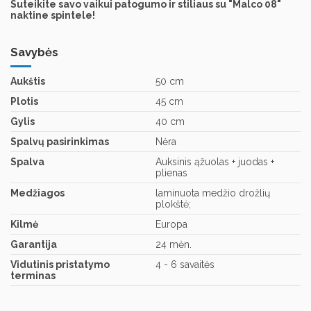
Suteikite savo vaikui patogumo ir stiliaus su "Malco 08"
naktine spintele!
Savybės
Aukštis
50 cm
Plotis
45 cm
Gylis
40 cm
Spalvų pasirinkimas
Nėra
Spalva
Auksinis ąžuolas + juodas +
plienas
Medžiagos
laminuota medžio drožlių
plokštė;
Kilmė
Europa
Garantija
24 mėn.
Vidutinis pristatymo
4 - 6 savaitės
terminas