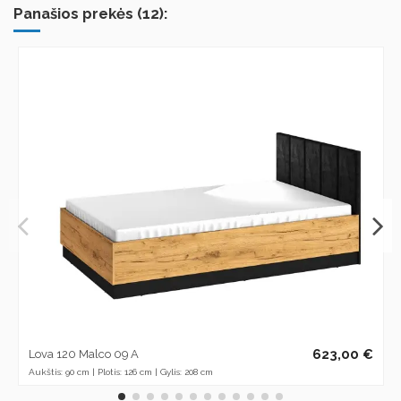
Panašios prekės (12):
623,00 €
Lova 120 Malco 09 A
Aukštis: 90 cm | Plotis: 126 cm | Gylis: 208 cm