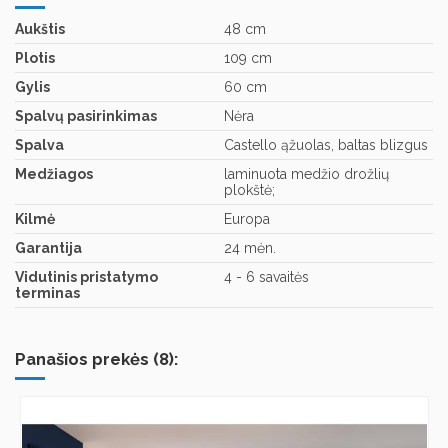
Aukštis
48 cm
Plotis
109 cm
Gylis
60 cm
Spalvų pasirinkimas
Nėra
Spalva
Castello ąžuolas, baltas blizgus
Medžiagos
laminuota medžio drožlių
plokštė;
Kilmė
Europa
Garantija
24 mėn.
Vidutinis pristatymo
4 - 6 savaitės
terminas
Panašios prekės (8):