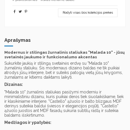
Rodyti visas šios kolekcijos prekes
Aprašymas
Modernus ir stilingas žurnalinis staliukas "Malada 10" - jūsų
svetainės jaukumo ir funkcionalumo akcentas
Sukurkite jaukią ir stilingą svetainės erdvę su "Malada 10"
žurnaliniu staliuku. Šis modernaus dizaino baldas ne tik puikiai
atrodys jūsų interjere, bet ir suteiks patogią vietą jūsų knygoms,
žurnalams ar kitiems daiktams laikyti.
Dizainas:
"Malada 10" žurnalinis staliukas pasižymi moderniu ir
minimalistiniu dizainu, kuris puikiai derės tiek šiuolaikiškame, tiek
ir klasikiniame interjere. "Castello" ąžuolo ir balto blizgaus MDF
derinys suteikia baldui šviesos ir elegancijos pojūtį. "Castello"
ąžuolo juostos ant MDF fasadų sukuria subtilų raštą ir suteikia
baldams išskirtinumo.
Medžiagos ir ypatybės: