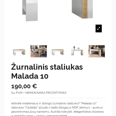
Žurnalinis staliukas
Malada 10
190,00 €
Su PVM + NEMOKAMAS PRISTATYMAS
Ieškote modernaus ir stilingo žurnalinio staliuko? "Malada 10"
staliukas "Castello" ąžuolo ir balto blizgaus MDF derinys - puikus
pasirinkimas jūsų namams. Aukšta kokybė, elegantiškas dizainas
ir praktiškumas - viskas viename balde!