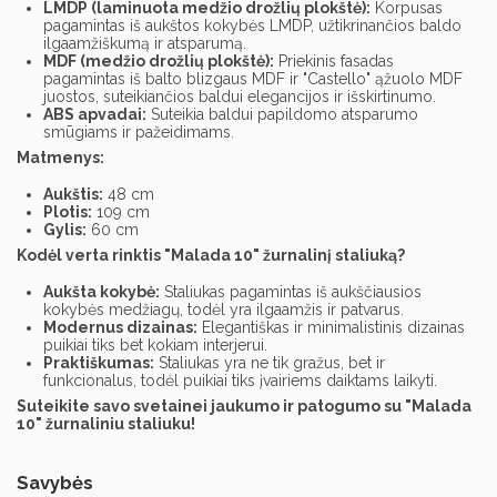
LMDP (laminuota medžio drožlių plokštė):
Korpusas
pagamintas iš aukštos kokybės LMDP, užtikrinančios baldo
ilgaamžiškumą ir atsparumą.
MDF (medžio drožlių plokštė):
Priekinis fasadas
pagamintas iš balto blizgaus MDF ir "Castello" ąžuolo MDF
juostos, suteikiančios baldui elegancijos ir išskirtinumo.
ABS apvadai:
Suteikia baldui papildomo atsparumo
smūgiams ir pažeidimams.
Matmenys:
Aukštis:
48 cm
Plotis:
109 cm
Gylis:
60 cm
Kodėl verta rinktis "Malada 10" žurnalinį staliuką?
Aukšta kokybė:
Staliukas pagamintas iš aukščiausios
kokybės medžiagų, todėl yra ilgaamžis ir patvarus.
Modernus dizainas:
Elegantiškas ir minimalistinis dizainas
puikiai tiks bet kokiam interjerui.
Praktiškumas:
Staliukas yra ne tik gražus, bet ir
funkcionalus, todėl puikiai tiks įvairiems daiktams laikyti.
Suteikite savo svetainei jaukumo ir patogumo su "Malada
10" žurnaliniu staliuku!
Savybės