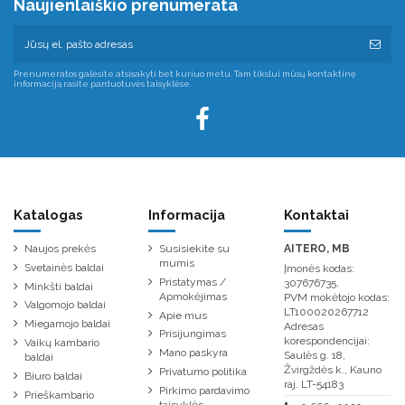
Naujienlaiškio prenumerata
Prenumeratos galėsite atsisakyti bet kuriuo metu. Tam tikslui mūsų kontaktinę
informaciją rasite parduotuvės taisyklėse.
Katalogas
Informacija
Kontaktai
Naujos prekės
Susisiekite su
AITERO, MB
mumis
Svetainės baldai
Įmonės kodas:
Pristatymas /
307676735,
Minkšti baldai
Apmokėjimas
PVM mokėtojo kodas:
Valgomojo baldai
LT100020267712
Apie mus
Miegamojo baldai
Adresas
Prisijungimas
korespondencijai:
Vaikų kambario
Mano paskyra
Saulės g. 18,
baldai
Žvirgždės k., Kauno
Privatumo politika
Biuro baldai
raj. LT-54183
Pirkimo pardavimo
Prieškambario
taisyklės