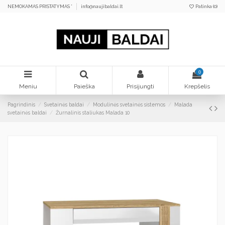
NEMOKAMAS PRISTATYMAS *
info@naujibaldai.lt
Patinka (
0
)
0
Meniu
Paieška
Prisijungti
Krepšelis
Pagrindinis
Svetainės baldai
Modulinės svetainės sistemos
Malada
svetainės baldai
Žurnalinis staliukas Malada 10