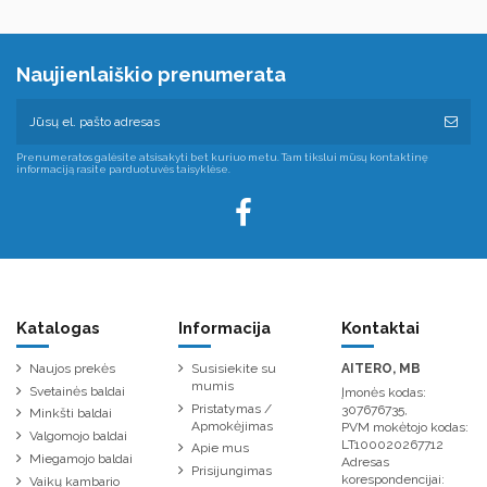
Naujienlaiškio prenumerata
Prenumeratos galėsite atsisakyti bet kuriuo metu. Tam tikslui mūsų kontaktinę
informaciją rasite parduotuvės taisyklėse.
Katalogas
Informacija
Kontaktai
Naujos prekės
Susisiekite su
AITERO, MB
mumis
Svetainės baldai
Įmonės kodas:
Pristatymas /
307676735,
Minkšti baldai
Apmokėjimas
PVM mokėtojo kodas:
Valgomojo baldai
LT100020267712
Apie mus
Miegamojo baldai
Adresas
Prisijungimas
korespondencijai:
Vaikų kambario