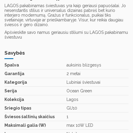
LAGOS pakabinamas šviestuvas yra kaip geriausi papuošalai. Jo
nesenstantis stilius ir universalus dizainas pabrėš bet kurio
interjero modernumą. Gražus ir funkcionalus, puikiai tiks
svetainėje, virtuvėje ar prieškambaryje. Visur, kur reikia daugiau
šviesos ir gero dizaino.
Apšvieskite savo namus geriausiu stiliumi su LAGOS pakabinamu
šviestuvu
Savybės
Spalva
auksinis blizgesys
Garantija
2 metai
Kategorija
Lubiniai šviestuvai
Serija
Ocean Green
Kolekcija
Lagos
Sriegio tipas
GU10
Šviesos šaltinių skaičius
1
Maksimali galia (W)
max 10W LED