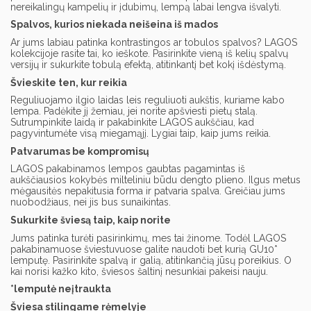
nereikalingų kampelių ir įdubimų, lempą labai lengva išvalyti.
Spalvos, kurios niekada neišeina iš mados
Ar jums labiau patinka kontrastingos ar tobulos spalvos? LAGOS
kolekcijoje rasite tai, ko ieškote. Pasirinkite vieną iš kelių spalvų
versijų ir sukurkite tobulą efektą, atitinkantį bet kokį išdėstymą.
Švieskite ten, kur reikia
Reguliuojamo ilgio laidas leis reguliuoti aukštis, kuriame kabo
lempa. Padėkite jį žemiau, jei norite apšviesti pietų stalą.
Sutrumpinkite laidą ir pakabinkite LAGOS aukščiau, kad
pagyvintumėte visą miegamąjį. Lygiai taip, kaip jums reikia.
Patvarumas be kompromisų
LAGOS pakabinamos lempos gaubtas pagamintas iš
aukščiausios kokybės milteliniu būdu dengto plieno. Ilgus metus
mėgausitės nepakitusia forma ir patvaria spalva. Greičiau jums
nuobodžiaus, nei jis bus sunaikintas.
Sukurkite šviesą taip, kaip norite
Jums patinka turėti pasirinkimų, mes tai žinome. Todėl LAGOS
pakabinamuose šviestuvuose galite naudoti bet kurią GU10*
lemputę. Pasirinkite spalvą ir galią, atitinkančią jūsų poreikius. O
kai norisi kažko kito, šviesos šaltinį nesunkiai pakeisi nauju.
*lemputė neįtraukta
Šviesa stilingame rėmelyje