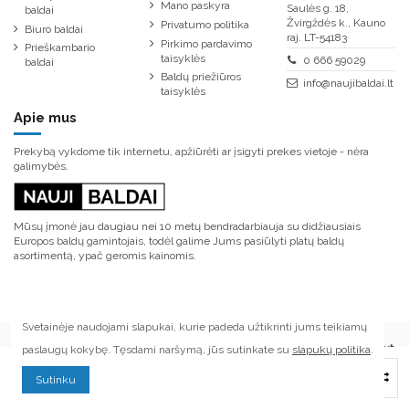
Mano paskyra
Saulės g. 18,
baldai
Žvirgždės k., Kauno
Privatumo politika
Biuro baldai
raj. LT-54183
Pirkimo pardavimo
Prieškambario
taisyklės
0 666 59029
baldai
Baldų priežiūros
info@naujibaldai.lt
taisyklės
Apie mus
Prekybą vykdome tik internetu, apžiūrėti ar įsigyti prekes vietoje - nėra
galimybės.
Mūsų įmonė jau daugiau nei 10 metų bendradarbiauja su didžiausiais
Europos baldų gamintojais, todėl galime Jums pasiūlyti platų baldų
asortimentą, ypač geromis kainomis.
Svetainėje naudojami slapukai, kurie padeda užtikrinti jums teikiamų
paslaugų kokybę. Tęsdami naršymą, jūs sutinkate su
slapukų politika
.
© Visos teisės saugomos. Kopijuoti ar platinti tinklapyje esančią informaciją
Į krepšelį
Sutinku
draudžiama.