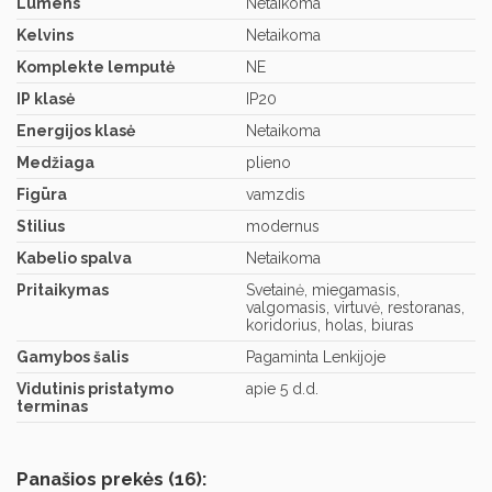
Lumens
Netaikoma
Kelvins
Netaikoma
Komplekte lemputė
NE
IP klasė
IP20
Energijos klasė
Netaikoma
Medžiaga
plieno
Figūra
vamzdis
Stilius
modernus
Kabelio spalva
Netaikoma
Pritaikymas
Svetainė, miegamasis,
valgomasis, virtuvė, restoranas,
koridorius, holas, biuras
Gamybos šalis
Pagaminta Lenkijoje
Vidutinis pristatymo
apie 5 d.d.
terminas
Panašios prekės (16):