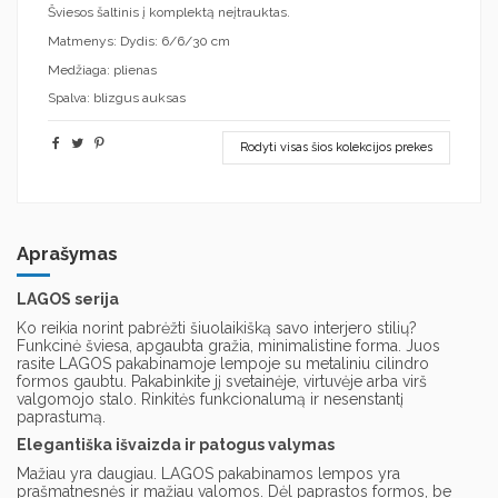
Šviesos šaltinis į komplektą neįtrauktas.
Matmenys: Dydis: 6/6/30 cm
Medžiaga: plienas
Spalva: blizgus auksas
Rodyti visas šios kolekcijos prekes
Aprašymas
LAGOS serija
Ko reikia norint pabrėžti šiuolaikišką savo interjero stilių?
Funkcinė šviesa, apgaubta gražia, minimalistine forma. Juos
rasite LAGOS pakabinamoje lempoje su metaliniu cilindro
formos gaubtu. Pakabinkite jį svetainėje, virtuvėje arba virš
valgomojo stalo. Rinkitės funkcionalumą ir nesenstantį
paprastumą.
Elegantiška išvaizda ir patogus valymas
Mažiau yra daugiau. LAGOS pakabinamos lempos yra
prašmatnesnės ir mažiau valomos. Dėl paprastos formos, be