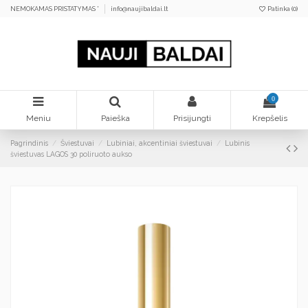
NEMOKAMAS PRISTATYMAS *
info@naujibaldai.lt
Patinka (
0
)
0
Meniu
Paieška
Prisijungti
Krepšelis
Pagrindinis
Šviestuvai
Lubiniai, akcentiniai šviestuvai
Lubinis
šviestuvas LAGOS 30 poliruoto aukso