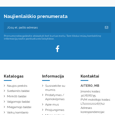
Naujienlaiškio prenumerata
Prenumeratos galėsite atsisakyti bet kuriuo metu. Tam tikslui mūsų kontaktinę
informaciją rasite parduotuvės taisyklėse.
Katalogas
Informacija
Kontaktai
Naujos prekės
Susisiekite su
AITERO, MB
mumis
Svetainės baldai
Įmonės kodas:
Pristatymas /
307676735,
Minkšti baldai
Apmokėjimas
PVM mokėtojo kodas:
Valgomojo baldai
LT100020267712
Apie mus
Miegamojo baldai
Adresas
Prisijungimas
korespondencijai:
Vaikų kambario