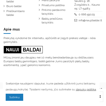
Mano paskyra
Saulės g. 18,
baldai
Žvirgždės k., Kauno
Privatumo politika
Biuro baldai
raj. LT-54183
Pirkimo pardavimo
Prieškambario
taisyklės
0 666 59029
baldai
Baldų priežiūros
info@naujibaldai.lt
taisyklės
Apie mus
Prekybą vykdome tik internetu, apžiūrėti ar įsigyti prekes vietoje - nėra
galimybės.
Mūsų įmonė jau daugiau nei 10 metų bendradarbiauja su didžiausiais
Europos baldų gamintojais, todėl galime Jums pasiūlyti platų baldų
asortimentą, ypač geromis kainomis.
Svetainėje naudojami slapukai, kurie padeda užtikrinti jums teikiamų
paslaugų kokybę. Tęsdami naršymą, jūs sutinkate su
slapukų politika
.
© Visos teisės saugomos. Kopijuoti ar platinti tinklapyje esančią informaciją
Į krepšelį
Sutinku
draudžiama.