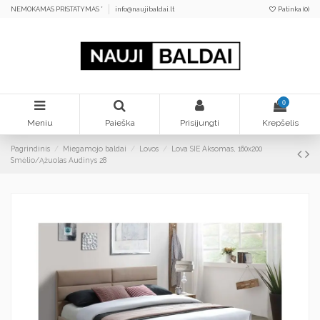
NEMOKAMAS PRISTATYMAS *
info@naujibaldai.lt
Patinka (
0
)
0
Meniu
Paieška
Prisijungti
Krepšelis
Pagrindinis
Miegamojo baldai
Lovos
Lova SIE Aksomas, 160x200
Smėlio/Ąžuolas Audinys 28