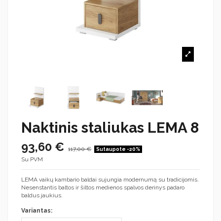
Naktinis staliukas LEMA 8
93,60 €
117,00 €
Sutaupote -20%
Su PVM
LEMA vaikų kambario baldai sujungia modernumą su tradicijomis.
Nesenstantis baltos ir šiltos medienos spalvos derinys padaro
baldus jaukius.
Variantas: