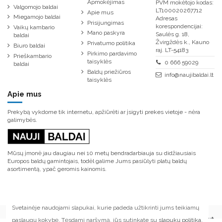
Apmokėjimas
PVM mokėtojo kodas:
Valgomojo baldai
LT100020267712
Apie mus
Miegamojo baldai
Adresas
Prisijungimas
korespondencijai:
Vaikų kambario
Mano paskyra
Saulės g. 18,
baldai
Žvirgždės k., Kauno
Privatumo politika
Biuro baldai
raj. LT-54183
Pirkimo pardavimo
Prieškambario
taisyklės
0 666 59029
baldai
Baldų priežiūros
info@naujibaldai.lt
taisyklės
Apie mus
Prekybą vykdome tik internetu, apžiūrėti ar įsigyti prekes vietoje - nėra
galimybės.
Mūsų įmonė jau daugiau nei 10 metų bendradarbiauja su didžiausiais
Europos baldų gamintojais, todėl galime Jums pasiūlyti platų baldų
asortimentą, ypač geromis kainomis.
Svetainėje naudojami slapukai, kurie padeda užtikrinti jums teikiamų
paslaugų kokybę. Tęsdami naršymą, jūs sutinkate su
slapukų politika
.