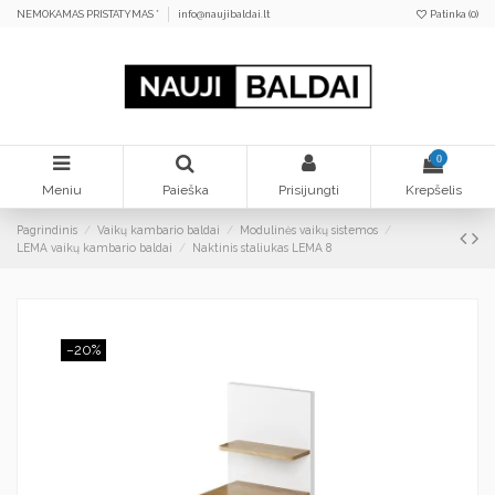
NEMOKAMAS PRISTATYMAS *
info@naujibaldai.lt
Patinka (
0
)
0
Meniu
Paieška
Prisijungti
Krepšelis
Pagrindinis
Vaikų kambario baldai
Modulinės vaikų sistemos
LEMA vaikų kambario baldai
Naktinis staliukas LEMA 8
−20%