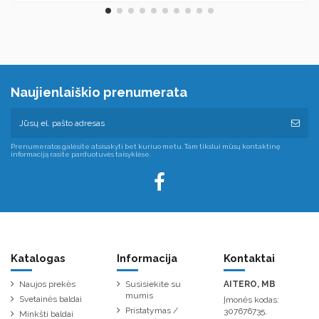
Naujienlaiškio prenumerata
Prenumeratos galėsite atsisakyti bet kuriuo metu. Tam tikslui mūsų kontaktinę
informaciją rasite parduotuvės taisyklėse.
Katalogas
Informacija
Kontaktai
Naujos prekės
Susisiekite su
AITERO, MB
mumis
Svetainės baldai
Įmonės kodas:
Pristatymas /
307676735,
Minkšti baldai