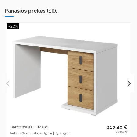
Panašios prekės (10):
−20%
210,40 €
Darbo stalas LEMA 6
263,00 €
Aukštis: 75 cm | Plotis: 125 cm | Gylis: 55 cm