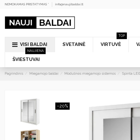
NEMOKAMAS PRISTATYMAS *
info@naujibaldai.lt
TOP
VISI BALDAI
SVETAINĖ
VIRTUVĖ
V
NAUJIENA
ŠVIESTUVAI
Pagrindinis
Miegamojo baldai
Modulinės miegamojo sistemos
Spinta LEI
−20%