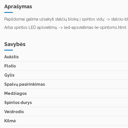
Aprašymas
Papildomai galima užsakyti stalčių bloką į spintos vidų: ->
stalciu-b
Arba spintos LED apšvietimą: ->
led-apsvietimas-le-spintoms.html
Savybės
Aukštis
Plotis
Gylis
Spalvų pasirinkimas
Medžiagos
Spintos durys
Veidrodis
Kilmė