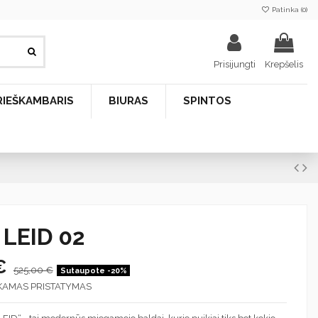
Patinka (
0
)
Prisijungti
Krepšelis
RIEŠKAMBARIS
BIURAS
SPINTOS
 LEID 02
 €
525,00 €
Sutaupote -20%
KAMAS PRISTATYMAS