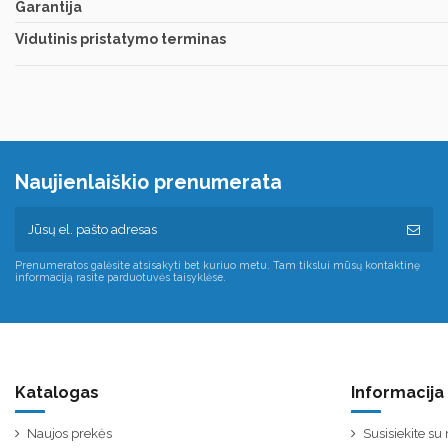
Garantija
Vidutinis pristatymo terminas
Naujienlaiškio prenumerata
Prenumeratos galėsite atsisakyti bet kuriuo metu. Tam tikslui mūsų kontaktinę
informaciją rasite parduotuvės taisyklėse.
Katalogas
Informacija
Naujos prekės
Susisiekite s