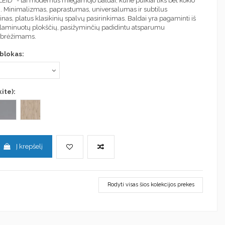
LEID“ - tai modernūs miegamojo baldai, kurie puikiai tiks bet kokio
. Minimalizmas, paprastumas, universalumas ir subtilus
inas, platus klasikinių spalvų pasirinkimas. Baldai yra pagaminti iš
laminuotų plokščių, pasižyminčių padidintu atsparumu
įbrėžimams.
 blokas:
ite):
)
and ąžuolas
Pilka
Sanremo
Į krepšelį
Rodyti visas šios kolekcijos prekes