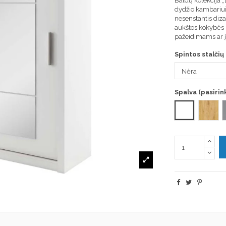
Baldų kolekcija „
dydžio kambariui
nesenstantis diza
aukštos kokybės 
pažeidimams ar 
Spintos stalčių
Spalva (pasirink
Balta (matinė
Shetl