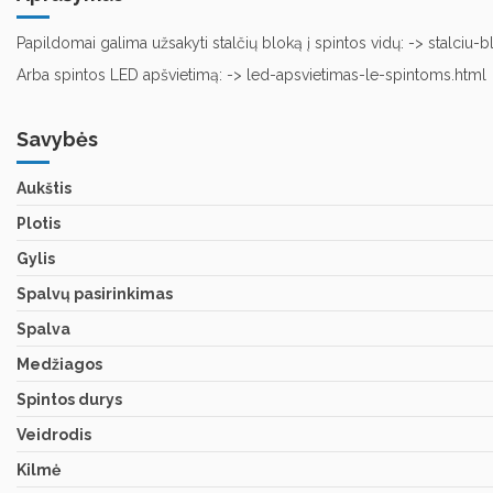
Papildomai galima užsakyti stalčių bloką į spintos vidų: ->
stalciu-b
Arba spintos LED apšvietimą: ->
led-apsvietimas-le-spintoms.html
Savybės
Aukštis
Plotis
Gylis
Spalvų pasirinkimas
Spalva
Medžiagos
Spintos durys
Veidrodis
Kilmė