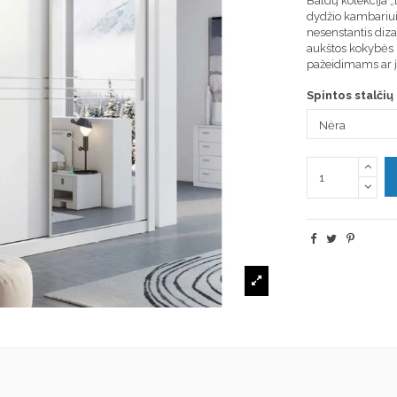
Baldų kolekcija „
dydžio kambariui
nesenstantis diza
aukštos kokybės 
pažeidimams ar 
Spintos stalčių