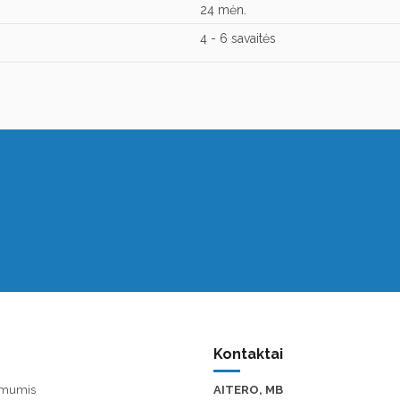
24 mėn.
4 - 6 savaitės
Kontaktai
u mumis
AITERO, MB