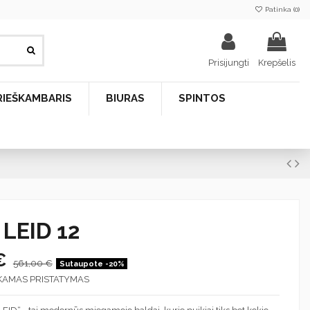
Patinka (
0
)
Prisijungti
Krepšelis
RIEŠKAMBARIS
BIURAS
SPINTOS
 LEID 12
 €
561,00 €
Sutaupote -20%
KAMAS PRISTATYMAS