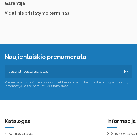
Garantija
Vidutinis pristatymo terminas
Naujienlaiškio prenumerata
Prenumeratos galėsite atsisakyti bet kuriuo metu. Tam tikslui mūsų kontaktinę
informaciją rasite parduotuvės taisyklėse.
Katalogas
Informacija
Naujos prekės
Susisiekite s