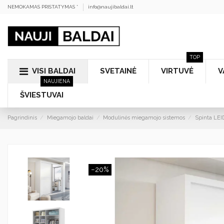
NEMOKAMAS PRISTATYMAS *
info@naujibaldai.lt
TOP
VISI BALDAI
SVETAINĖ
VIRTUVĖ
V
NAUJIENA
ŠVIESTUVAI
Pagrindinis
Miegamojo baldai
Modulinės miegamojo sistemos
Spinta LEI
−20%