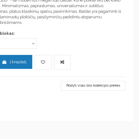
LEID“ - tai modernūs miegamojo baldai, kurie puikiai tiks bet kokio
. Minimalizmas, paprastumas, universalumas ir subtilus
inas, platus klasikinių spalvų pasirinkimas. Baldai yra pagaminti iš
laminuotų plokščių, pasižyminčių padidintu atsparumu
įbrėžimams.
 blokas:
Į krepšelį
Rodyti visas šios kolekcijos prekes