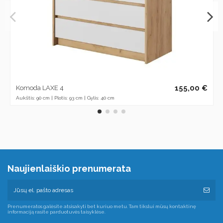
155,00 €
Komoda LAXE 4
Aukštis: 90 cm | Plotis: 93 cm | Gylis: 40 cm
Naujienlaiškio prenumerata
Prenumeratos galėsite atsisakyti bet kuriuo metu. Tam tikslui mūsų kontaktinę
informaciją rasite parduotuvės taisyklėse.