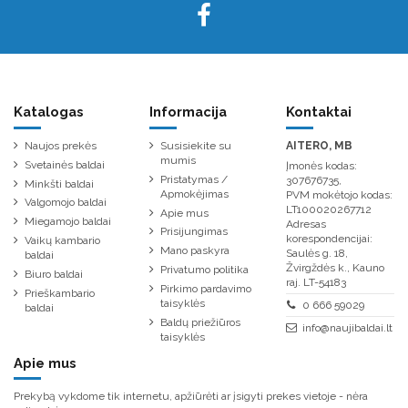
Katalogas
Informacija
Kontaktai
Naujos prekės
Susisiekite su
AITERO, MB
mumis
Svetainės baldai
Įmonės kodas:
Pristatymas /
307676735,
Minkšti baldai
Apmokėjimas
PVM mokėtojo kodas:
Valgomojo baldai
LT100020267712
Apie mus
Miegamojo baldai
Adresas
Prisijungimas
korespondencijai:
Vaikų kambario
Mano paskyra
Saulės g. 18,
baldai
Žvirgždės k., Kauno
Privatumo politika
Biuro baldai
raj. LT-54183
Pirkimo pardavimo
Prieškambario
taisyklės
0 666 59029
baldai
Baldų priežiūros
info@naujibaldai.lt
taisyklės
Apie mus
Prekybą vykdome tik internetu, apžiūrėti ar įsigyti prekes vietoje - nėra