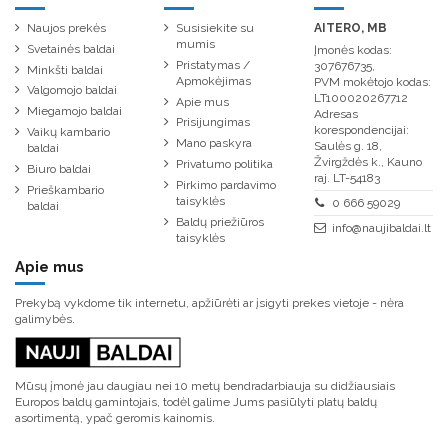
Naujos prekės
Susisiekite su
AITERO, MB
mumis
Svetainės baldai
Įmonės kodas:
Pristatymas /
307676735,
Minkšti baldai
Apmokėjimas
PVM mokėtojo kodas:
Valgomojo baldai
LT100020267712
Apie mus
Miegamojo baldai
Adresas
Prisijungimas
korespondencijai:
Vaikų kambario
Mano paskyra
Saulės g. 18,
baldai
Žvirgždės k., Kauno
Privatumo politika
Biuro baldai
raj. LT-54183
Pirkimo pardavimo
Prieškambario
taisyklės
0 666 59029
baldai
Baldų priežiūros
info@naujibaldai.lt
taisyklės
Apie mus
Prekybą vykdome tik internetu, apžiūrėti ar įsigyti prekes vietoje - nėra
galimybės.
Mūsų įmonė jau daugiau nei 10 metų bendradarbiauja su didžiausiais
Europos baldų gamintojais, todėl galime Jums pasiūlyti platų baldų
asortimentą, ypač geromis kainomis.