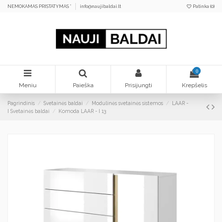
NEMOKAMAS PRISTATYMAS *
info@naujibaldai.lt
Patinka (
0
)
0
Meniu
Paieška
Prisijungti
Krepšelis
Pagrindinis
Svetainės baldai
Modulinės svetainės sistemos
LAAR -
I Svetainės baldai
Komoda LAAR - I 13