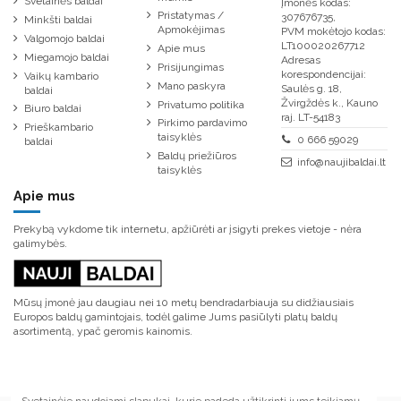
Svetainės baldai
Įmonės kodas:
Pristatymas /
307676735,
Minkšti baldai
Apmokėjimas
PVM mokėtojo kodas:
Valgomojo baldai
LT100020267712
Apie mus
Miegamojo baldai
Adresas
Prisijungimas
korespondencijai:
Vaikų kambario
Mano paskyra
Saulės g. 18,
baldai
Žvirgždės k., Kauno
Privatumo politika
Biuro baldai
raj. LT-54183
Pirkimo pardavimo
Prieškambario
taisyklės
0 666 59029
baldai
Baldų priežiūros
info@naujibaldai.lt
taisyklės
Apie mus
Prekybą vykdome tik internetu, apžiūrėti ar įsigyti prekes vietoje - nėra
galimybės.
Mūsų įmonė jau daugiau nei 10 metų bendradarbiauja su didžiausiais
Europos baldų gamintojais, todėl galime Jums pasiūlyti platų baldų
asortimentą, ypač geromis kainomis.
Svetainėje naudojami slapukai, kurie padeda užtikrinti jums teikiamų