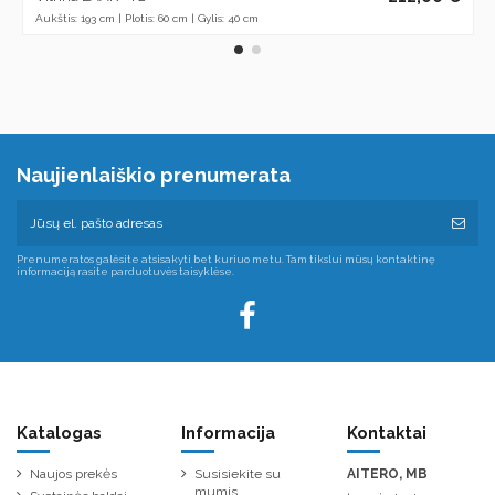
Aukštis: 193 cm | Plotis: 60 cm | Gylis: 40 cm
Naujienlaiškio prenumerata
Prenumeratos galėsite atsisakyti bet kuriuo metu. Tam tikslui mūsų kontaktinę
informaciją rasite parduotuvės taisyklėse.
Katalogas
Informacija
Kontaktai
Naujos prekės
Susisiekite su
AITERO, MB
mumis