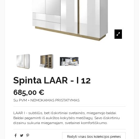
Spinta LAAR - I 12
685,00 €
Su PVM + NEMOKAMAS PRISTATYMAS
LAAR I - subtilūs, bet išskirtiniai svetainės, miegamojo baldai.
Baldai pagaminti iš aukštos kokybės medžiagų. Savo išskirtiniu
dizainu sukuria miegamajam, svetainei komfortiškumo.
Rodyti visas šios kolekcijos prekes