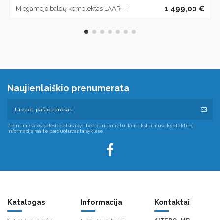
1 499,00 €
Miegamojo baldų komplektas LAAR - I
Naujienlaiškio prenumerata
Prenumeratos galėsite atsisakyti bet kuriuo metu. Tam tikslui mūsų kontaktinę
informaciją rasite parduotuvės taisyklėse.
Katalogas
Informacija
Kontaktai