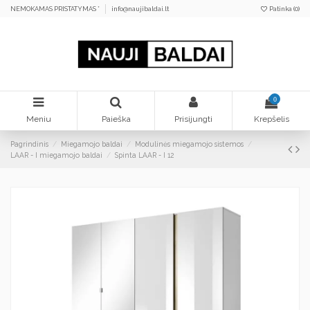
NEMOKAMAS PRISTATYMAS *
info@naujibaldai.lt
Patinka (
0
)
0
Meniu
Paieška
Prisijungti
Krepšelis
Pagrindinis
Miegamojo baldai
Modulinės miegamojo sistemos
LAAR - I miegamojo baldai
Spinta LAAR - I 12