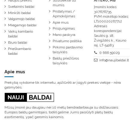
Naujos prekės
Susisiekite su
AITERO, MB
mumis
Svetainės baldai
Įmonės kodas:
Pristatymas /
307676735,
Minkšti baldai
Apmokėjimas
PVM mokėtojo kodas:
Valgomojo baldai
LT100020267712
Apie mus
Miegamojo baldai
Adresas
Prisijungimas
korespondencijai:
Vaikų kambario
Mano paskyra
Saulės g. 18,
baldai
Žvirgždės k., Kauno
Privatumo politika
Biuro baldai
raj. LT-54183
Pirkimo pardavimo
Prieškambario
taisyklės
0 666 59029
baldai
Baldų priežiūros
info@naujibaldai.lt
taisyklės
Apie mus
Prekybą vykdome tik internetu, apžiūrėti ar įsigyti prekes vietoje - nėra
galimybės.
Mūsų įmonė jau daugiau nei 10 metų bendradarbiauja su didžiausiais
Europos baldų gamintojais, todėl galime Jums pasiūlyti platų baldų
asortimentą, ypač geromis kainomis.