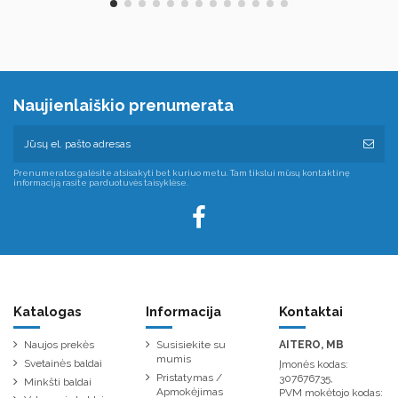
Naujienlaiškio prenumerata
Prenumeratos galėsite atsisakyti bet kuriuo metu. Tam tikslui mūsų kontaktinę
informaciją rasite parduotuvės taisyklėse.
Katalogas
Informacija
Kontaktai
Naujos prekės
Susisiekite su
AITERO, MB
mumis
Svetainės baldai
Įmonės kodas:
Pristatymas /
307676735,
Minkšti baldai
Apmokėjimas
PVM mokėtojo kodas: