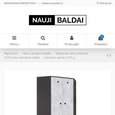
NEMOKAMAS PRISTATYMAS *
info@naujibaldai.lt
Patinka (
0
)
0
Meniu
Paieška
Prisijungti
Krepšelis
Pagrindinis
Vaikų kambario baldai
Modulinės vaikų sistemos
JUTO vaikų kambario baldai
Kampinė spinta JUTO 4