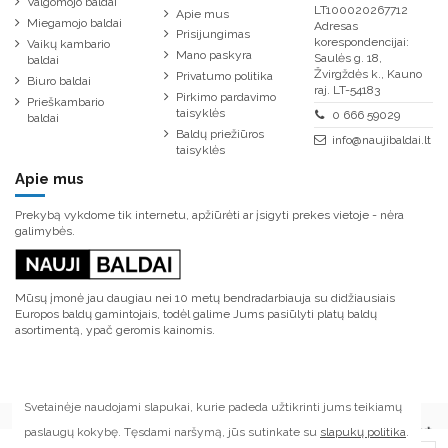
Valgomojo baldai
LT100020267712
Apie mus
Miegamojo baldai
Adresas
Prisijungimas
korespondencijai:
Vaikų kambario
Mano paskyra
Saulės g. 18,
baldai
Žvirgždės k., Kauno
Privatumo politika
Biuro baldai
raj. LT-54183
Pirkimo pardavimo
Prieškambario
taisyklės
0 666 59029
baldai
Baldų priežiūros
info@naujibaldai.lt
taisyklės
Apie mus
Prekybą vykdome tik internetu, apžiūrėti ar įsigyti prekes vietoje - nėra
galimybės.
Mūsų įmonė jau daugiau nei 10 metų bendradarbiauja su didžiausiais
Europos baldų gamintojais, todėl galime Jums pasiūlyti platų baldų
asortimentą, ypač geromis kainomis.
Svetainėje naudojami slapukai, kurie padeda užtikrinti jums teikiamų
paslaugų kokybę. Tęsdami naršymą, jūs sutinkate su
slapukų politika
.