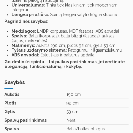
užtikrins patogų naudojimą.
Universalumas:
Tinka tiek klasikiniam,
tiek moderniam
interjerui.
Lengva priežiūra:
Spintą lengva valyti drėgna šluoste.
Pagrindinės savybės:
Medžiagos:
LMDP korpusas,
MDF fasadas,
ABS apvadai
Spalva:
Balta (korpusas),
balta blizgi (fasadas),
auksas
(kojos,
rankenėlės)
Matmenys:
Aukštis 190 cm,
plotis 92 cm,
gylis 53 cm
Tylaus uždarymo sistema:
Patogumui ir ilgaamžiškumui
ABS apvadai:
Estetiškas ir patvarus apdaila
Goldmlin 01 spinta – tai puikus pasirinkimas, jei vertinate
eleganciją, funkcionalumą ir kokybę.
Savybės
Aukštis
190 cm
Plotis
92 cm
Gylis
53 cm
Spalvų pasirinkimas
Nėra
Spalva
Balta/baltas blizgus