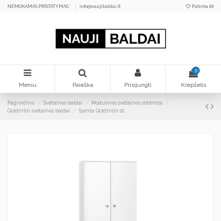
NEMOKAMAS PRISTATYMAS *
info@naujibaldai.lt
Patinka (
0
)
0
Meniu
Paieška
Prisijungti
Krepšelis
Pagrindinis
Svetainės baldai
Modulinės svetainės sistemos
Goldmlin svetainės baldai
Spinta Goldmlin 01