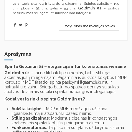
garantuoja sklandų ir tylų durų uždarymą. Spintos aukštis – 190
cm, plotis – 92 cm, gylis – 53 cm.
Goldmlin 01
– puikus
pasirinkimas stilingam ir funkcionaliam interjerui.
Rodyti visas šios kolekcijos prekes
Aprašymas
Spinta Goldmlin 01 – elegancija ir funkcionalumas viename
Goldmlin 01
– tai ne tik baldų elementas,
bet ir stilingas
akcentas jūsų miegamajam.
Pagaminta iš aukštos kokybės LMDP
korpuso ir MDF fasado,
spinta pasižymi ilgaamžiškumu ir
patraukliu dizainu.
Sniego baltumo spalvos derinys su aukso
spalvos detalėmis suteikia spintai prabangos ir elegancijos.
Kodėl verta rinktis spintą Goldmlin 01?
Aukšta kokybė:
LMDP ir MDF medžiagos užtikrina
ilgaamžiškumą ir atsparumą pažeidimams.
Stilingas dizainas:
Modernus dizainas ir kontrastingos
spalvos leis spintai tapti jūsų miegamojo akcentu.
Funkcionalumas:
Talpi spinta su tylaus uždarymo sistema