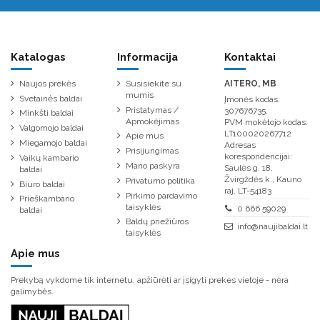
Katalogas
Informacija
Kontaktai
Naujos prekės
Susisiekite su
AITERO, MB
mumis
Svetainės baldai
Įmonės kodas:
Pristatymas /
307676735,
Minkšti baldai
Apmokėjimas
PVM mokėtojo kodas:
Valgomojo baldai
LT100020267712
Apie mus
Miegamojo baldai
Adresas
Prisijungimas
korespondencijai:
Vaikų kambario
Mano paskyra
Saulės g. 18,
baldai
Žvirgždės k., Kauno
Privatumo politika
Biuro baldai
raj. LT-54183
Pirkimo pardavimo
Prieškambario
taisyklės
0 666 59029
baldai
Baldų priežiūros
info@naujibaldai.lt
taisyklės
Apie mus
Prekybą vykdome tik internetu, apžiūrėti ar įsigyti prekes vietoje - nėra
galimybės.