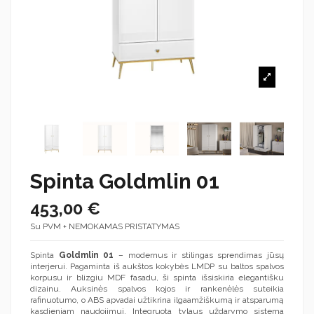
Spinta Goldmlin 01
453,00 €
Su PVM + NEMOKAMAS PRISTATYMAS
Spinta
Goldmlin 01
– modernus ir stilingas sprendimas jūsų
interjerui. Pagaminta iš aukštos kokybės LMDP su baltos spalvos
korpusu ir blizgiu MDF fasadu, ši spinta išsiskiria elegantišku
dizainu. Auksinės spalvos kojos ir rankenėlės suteikia
rafinuotumo, o ABS apvadai užtikrina ilgaamžiškumą ir atsparumą
kasdieniam naudojimui. Integruota tylaus uždarymo sistema