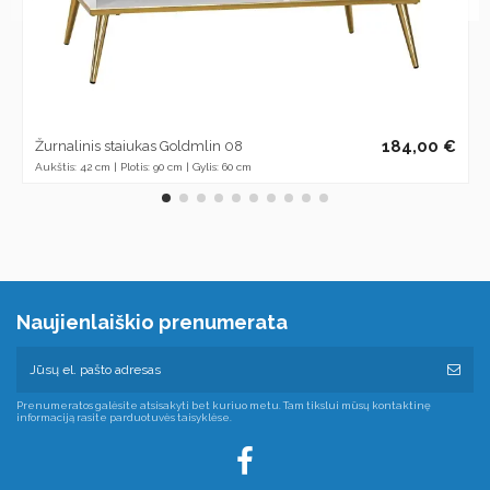
184,00 €
Žurnalinis staiukas Goldmlin 08
Aukštis: 42 cm | Plotis: 90 cm | Gylis: 60 cm
Naujienlaiškio prenumerata
Prenumeratos galėsite atsisakyti bet kuriuo metu. Tam tikslui mūsų kontaktinę
informaciją rasite parduotuvės taisyklėse.