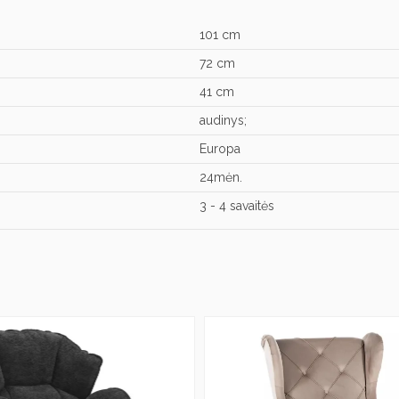
101 cm
72 cm
41 cm
audinys;
Europa
24mėn.
3 - 4 savaitės