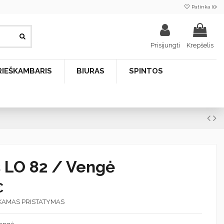
Patinka (
0
)
Prisijungti
Krepšelis
RIEŠKAMBARIS
BIURAS
SPINTOS
s LO 82 / Vengė
€
KAMAS PRISTATYMAS