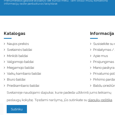
Prenumeratos galėsite atsisakyti bet kuriuo metu. Tam tikslui mūsų kontaktinę
informaciją rasite parduotuvės taisyklėse.
Katalogas
Informacija
Naujos prekės
Susisiekite s
Svetainės baldai
Pristatymas 
Minkšti baldai
Apie mus
Valgomojo baldai
Prisijungimas
Miegamojo baldai
Mano paskyra
Vaikų kambario baldai
Privatumo poli
Biuro baldai
Pirkimo parda
Prieškambario baldai
Baldų priežiūr
Svetainėje naudojami slapukai, kurie padeda užtikrinti jums teikiamų
paslaugų kokybę. Tęsdami naršymą, jūs sutinkate su
slapukų politika
.
Sutinku
© Visos teisės saugomos. Kopijuoti ar platinti tinklapyje esančią informaciją draudžiama.