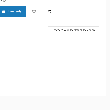
Vengė
Į krepšelį
Rodyti visas šios kolekcijos prekes