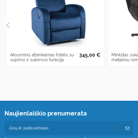
345,00 €
Aksominis atlenkiamas fotelis su
Minkštas sukan
supimo ir sukimosi funkcija
metaliniu rė
Naujienlaiškio prenumerata