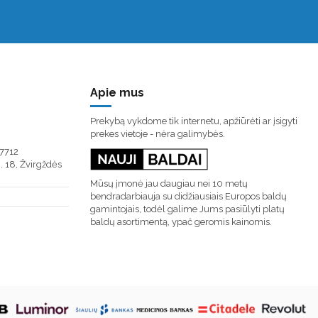
Apie mus
Prekybą vykdome tik internetu, apžiūrėti ar įsigyti
prekes vietoje - nėra galimybės.
7712
. 18, Žvirgždės
Mūsų įmonė jau daugiau nei 10 metų
bendradarbiauja su didžiausiais Europos baldų
gamintojais, todėl galime Jums pasiūlyti platų
baldų asortimentą, ypač geromis kainomis.