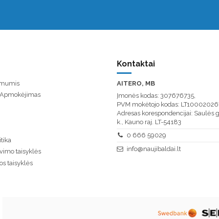
Kontaktai
u mumis
AITERO, MB
/ Apmokėjimas
Įmonės kodas: 307676735,
PVM mokėtojo kodas: LT10002026
Adresas korespondencijai: Saulės g
k., Kauno raj. LT-54183
0 666 59029
tika
info@naujibaldai.lt
vimo taisyklės
os taisyklės