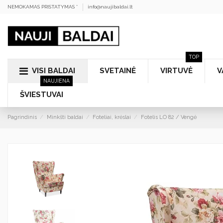
NEMOKAMAS PRISTATYMAS *
info@naujibaldai.lt
TOP
VISI BALDAI
SVETAINĖ
VIRTUVĖ
V
NAUJIENA
ŠVIESTUVAI
Pagrindinis
Minkšti baldai
Foteliai, krėslai
Fotelis LO 82 / Vengė