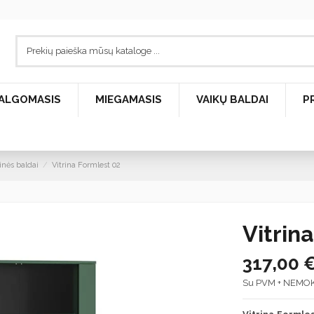
ALGOMASIS
MIEGAMASIS
VAIKŲ BALDAI
P
inės baldai
Vitrina Formlest 02
Vitrin
317,00 
Su PVM + NEMO