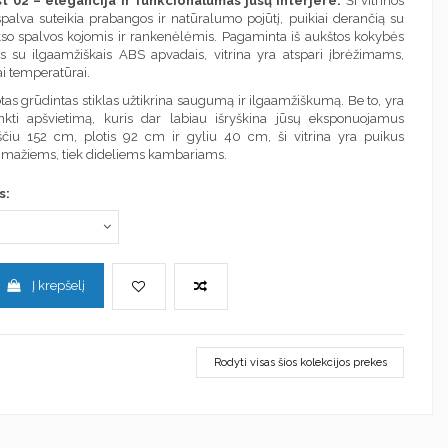
t 02 – elegancija ir funkcionalumas jūsų interjere.
Ši vitrinos
 spalva suteikia prabangos ir natūralumo pojūtį, puikiai derančią su
so spalvos kojomis ir rankenėlėmis. Pagaminta iš aukštos kokybės
su ilgaamžiškais ABS apvadais, vitrina yra atspari įbrėžimams,
ai temperatūrai.
uotas grūdintas stiklas užtikrina saugumą ir ilgaamžiškumą. Be to, yra
nkti apšvietimą, kuris dar labiau išryškina jūsų eksponuojamus
ščiu 152 cm, plotis 92 cm ir gyliu 40 cm, ši vitrina yra puikus
k mažiems, tiek dideliems kambariams.
s:
Į krepšelį
Rodyti visas šios kolekcijos prekes