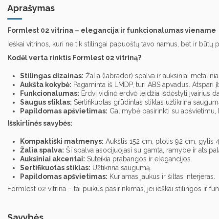
Aprašymas
Formlest 02 vitrina – elegancija ir funkcionalumas viename
Ieškai vitrinos,
kuri ne tik stilingai papuoštų tavo namus,
bet ir būtų p
Kodėl verta rinktis Formlest 02 vitriną?
Stilingas dizainas:
Žalia (labrador) spalva ir auksiniai metalin
Aukšta kokybė:
Pagaminta iš LMDP,
turi ABS apvadus.
Atspari 
Funkcionalumas:
Erdvi vidinė erdvė leidžia išdėstyti įvairius da
Saugus stiklas:
Sertifikuotas grūdintas stiklas užtikrina saugum
Papildomas apšvietimas:
Galimybė pasirinkti su apšvietimu,
Išskirtinės savybės:
Kompaktiški matmenys:
Aukštis 152 cm,
plotis 92 cm,
gylis 4
Žalia spalva:
Ši spalva asocijuojasi su gamta,
ramybe ir atsipal
Auksiniai akcentai:
Suteikia prabangos ir elegancijos.
Sertifikuotas stiklas:
Užtikrina saugumą.
Papildomas apšvietimas:
Kuriamas jaukus ir šiltas interjeras.
Formlest 02 vitrina – tai puikus pasirinkimas,
jei ieškai stilingos ir fu
Savybės