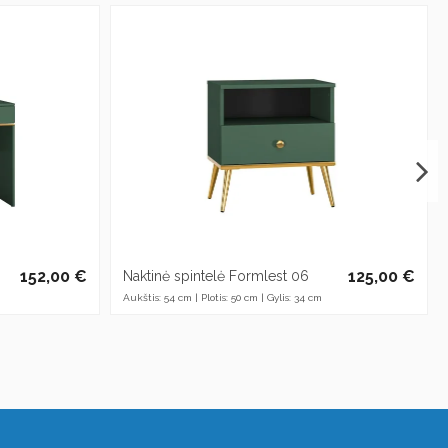
152,00 €
125,00 €
Naktinė spintelė Formlest 06
Aukštis: 54 cm | Plotis: 50 cm | Gylis: 34 cm