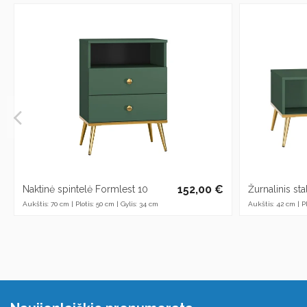
152,00 €
Naktinė spintelė Formlest 10
Žurnalinis st
Aukštis: 70 cm | Plotis: 50 cm | Gylis: 34 cm
Aukštis: 42 cm | Pl