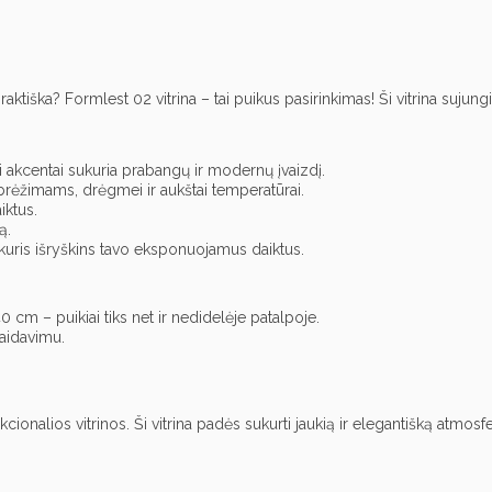
raktiška?
Formlest 02 vitrina – tai puikus pasirinkimas!
Ši vitrina sujung
iai akcentai sukuria prabangų ir modernų įvaizdį.
įbrėžimams,
drėgmei ir aukštai temperatūrai.
iktus.
ą.
kuris išryškins tavo eksponuojamus daiktus.
0 cm – puikiai tiks net ir nedidelėje patalpoje.
aidavimu.
nkcionalios vitrinos.
Ši vitrina padės sukurti jaukią ir elegantišką atmos