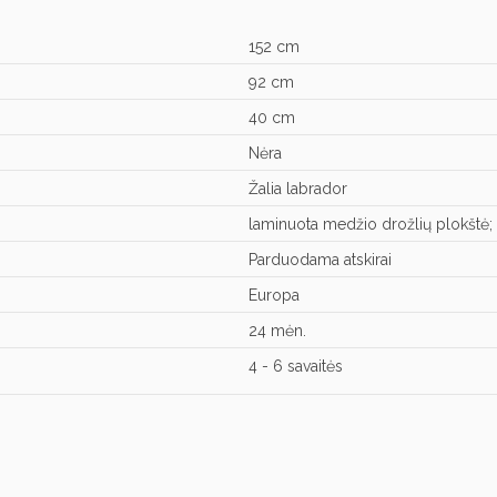
152 cm
92 cm
40 cm
Nėra
Žalia labrador
laminuota medžio drožlių plokštė;
Parduodama atskirai
Europa
24 mėn.
4 - 6 savaitės