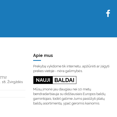
Apie mus
Prekybą vykdome tik internetu, apžiūrėti ar įsigyti
prekes vietoje - nėra galimybės.
7712
. 18, Žvirgždės
Mūsų įmonė jau daugiau nei 10 metų
bendradarbiauja su didžiausiais Europos baldų
gamintojais, todėl galime Jums pasiūlyti platų
baldų asortimentą, ypač geromis kainomis.