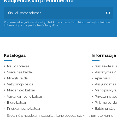
Naujienlaiškio prenumerata
Prenumeratos galėsite atsisakyti bet kuriuo metu. Tam tikslui mūsų kontaktinę
informaciją rasite parduotuvės taisyklėse.
Katalogas
Informacija
Naujos prekės
Susisiekite s
Svetainės baldai
Pristatymas 
Minkšti baldai
Apie mus
Valgomojo baldai
Prisijungimas
Miegamojo baldai
Mano paskyra
Vaikų kambario baldai
Privatumo poli
Biuro baldai
Pirkimo parda
Prieškambario baldai
Baldų priežiūr
Svetainėje naudojami slapukai, kurie padeda užtikrinti jums teikiamų