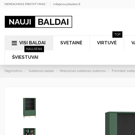
NEMOKAMAS PRISTATYMAS *
info@naujibaldai.lt
TOP
VISI BALDAI
SVETAINĖ
VIRTUVĖ
V
NAUJIENA
ŠVIESTUVAI
Pagrindinis
Svetainės baldai
Modulinės svetainės sistemos
Formlest sveta