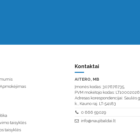
Kontaktai
u mumis
AITERO, MB
/ Apmokėjimas
Įmonės kodas: 307676735,
PVM mokėtojo kodas: LT10002026
Adresas korespondencijai: Saulės g
k., Kauno raj. LT-54183
0 666 59029
tika
info@naujibaldai.lt
vimo taisyklės
os taisyklės