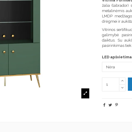
Vitrina Formles
žalia (labrador)
metalinėmis auk
LMDP medžiagos 
drėgmei ir aukšt
Vitrinos sertifik
galimybė pasiri
daiktus. Su auk
pasirinkimas tie
LED apšvietima