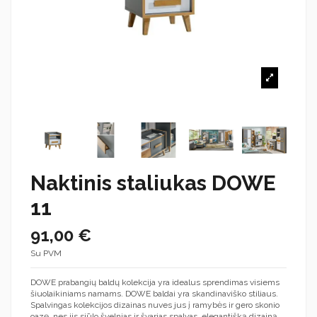
Naktinis staliukas DOWE
11
91,00 €
Su PVM
DOWE prabangių baldų kolekcija yra idealus sprendimas visiems
šiuolaikiniams namams. DOWE baldai yra skandinaviško stiliaus.
Spalvingas kolekcijos dizainas nuves jus į ramybės ir gero skonio
oazę, nes jis siūlo švelnias ir švarias spalvas, elegantišką dizainą