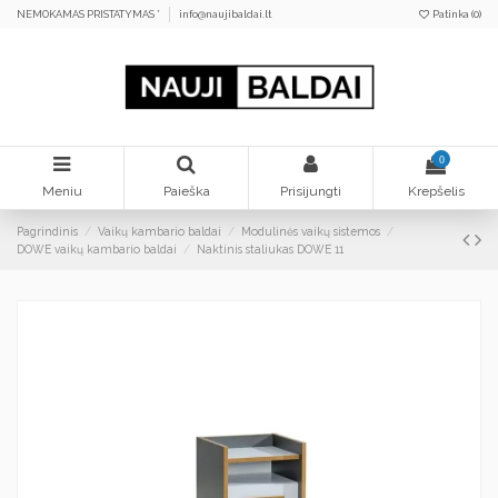
NEMOKAMAS PRISTATYMAS *
info@naujibaldai.lt
Patinka (
0
)
0
Meniu
Paieška
Prisijungti
Krepšelis
Pagrindinis
Vaikų kambario baldai
Modulinės vaikų sistemos
DOWE vaikų kambario baldai
Naktinis staliukas DOWE 11