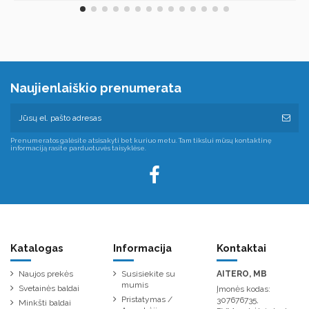
Naujienlaiškio prenumerata
Prenumeratos galėsite atsisakyti bet kuriuo metu. Tam tikslui mūsų kontaktinę
informaciją rasite parduotuvės taisyklėse.
Katalogas
Informacija
Kontaktai
Naujos prekės
Susisiekite su
AITERO, MB
mumis
Svetainės baldai
Įmonės kodas:
Pristatymas /
307676735,
Minkšti baldai