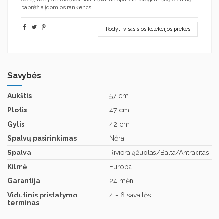
pabrėžia įdomios rankenos.
Rodyti visas šios kolekcijos prekes
Savybės
Aukštis
57 cm
Plotis
47 cm
Gylis
42 cm
Spalvų pasirinkimas
Nėra
Spalva
Riviera ąžuolas/Balta/Antracitas
Kilmė
Europa
Garantija
24 mėn.
Vidutinis pristatymo
4 - 6 savaitės
terminas