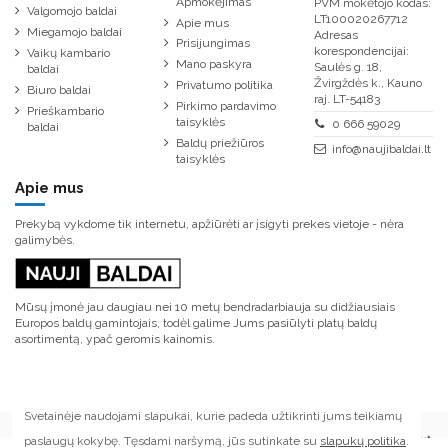
Apmokėjimas
PVM mokėtojo kodas:
Valgomojo baldai
LT100020267712
Apie mus
Miegamojo baldai
Adresas
Prisijungimas
korespondencijai:
Vaikų kambario
Mano paskyra
Saulės g. 18,
baldai
Žvirgždės k., Kauno
Privatumo politika
Biuro baldai
raj. LT-54183
Pirkimo pardavimo
Prieškambario
taisyklės
0 666 59029
baldai
Baldų priežiūros
info@naujibaldai.lt
taisyklės
Apie mus
Prekybą vykdome tik internetu, apžiūrėti ar įsigyti prekes vietoje - nėra
galimybės.
Mūsų įmonė jau daugiau nei 10 metų bendradarbiauja su didžiausiais
Europos baldų gamintojais, todėl galime Jums pasiūlyti platų baldų
asortimentą, ypač geromis kainomis.
Svetainėje naudojami slapukai, kurie padeda užtikrinti jums teikiamų
paslaugų kokybę. Tęsdami naršymą, jūs sutinkate su
slapukų politika
.