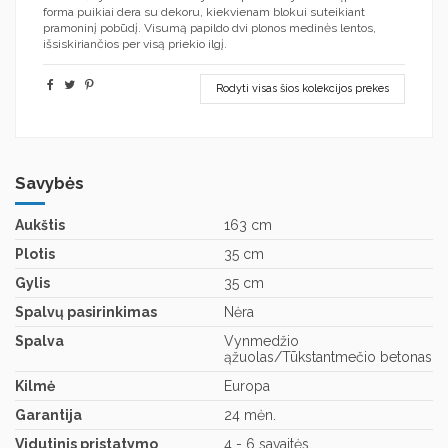
forma puikiai dera su dekoru, kiekvienam blokui suteikiant
pramoninį pobūdį. Visumą papildo dvi plonos medinės lentos,
išsiskiriančios per visą priekio ilgį.
Rodyti visas šios kolekcijos prekes
Savybės
Aukštis
163 cm
Plotis
35 cm
Gylis
35 cm
Spalvų pasirinkimas
Nėra
Spalva
Vynmedžio
ąžuolas/Tūkstantmečio betonas
Kilmė
Europa
Garantija
24 mėn.
Vidutinis pristatymo
4 - 6 savaitės