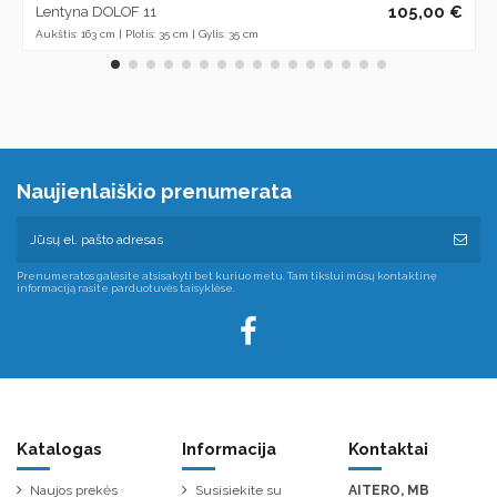
105,00 €
Lentyna DOLOF 11
Aukštis: 163 cm | Plotis: 35 cm | Gylis: 35 cm
Naujienlaiškio prenumerata
Prenumeratos galėsite atsisakyti bet kuriuo metu. Tam tikslui mūsų kontaktinę
informaciją rasite parduotuvės taisyklėse.
Katalogas
Informacija
Kontaktai
Naujos prekės
Susisiekite su
AITERO, MB