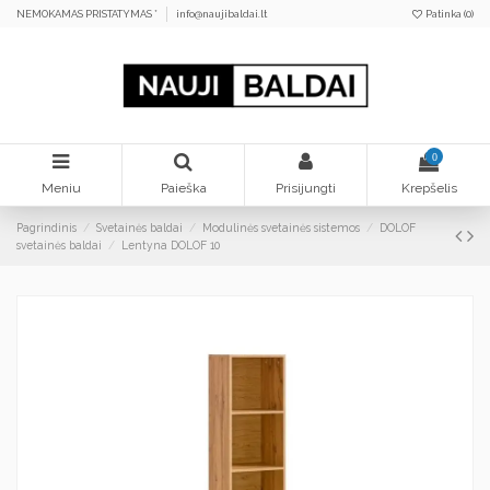
NEMOKAMAS PRISTATYMAS *
info@naujibaldai.lt
Patinka (
0
)
0
Meniu
Paieška
Prisijungti
Krepšelis
Pagrindinis
Svetainės baldai
Modulinės svetainės sistemos
DOLOF
svetainės baldai
Lentyna DOLOF 10