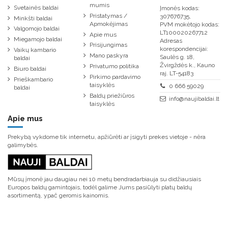
mumis
Svetainės baldai
Įmonės kodas:
Pristatymas /
307676735,
Minkšti baldai
Apmokėjimas
PVM mokėtojo kodas:
Valgomojo baldai
LT100020267712
Apie mus
Miegamojo baldai
Adresas
Prisijungimas
korespondencijai:
Vaikų kambario
Mano paskyra
Saulės g. 18,
baldai
Žvirgždės k., Kauno
Privatumo politika
Biuro baldai
raj. LT-54183
Pirkimo pardavimo
Prieškambario
taisyklės
0 666 59029
baldai
Baldų priežiūros
info@naujibaldai.lt
taisyklės
Apie mus
Prekybą vykdome tik internetu, apžiūrėti ar įsigyti prekes vietoje - nėra
galimybės.
Mūsų įmonė jau daugiau nei 10 metų bendradarbiauja su didžiausiais
Europos baldų gamintojais, todėl galime Jums pasiūlyti platų baldų
asortimentą, ypač geromis kainomis.