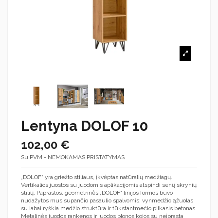
Lentyna DOLOF 10
102,00 €
Su PVM + NEMOKAMAS PRISTATYMAS
„DOLOF“ yra griežto stiliaus, įkvėptas natūralių medžiagų.
Vertikalios juostos su juodomis aplikacijomis atspindi senų skrynių
stilių. Paprastos, geometrinės „DOLOF“ linijos formos buvo
nudažytos mus supančio pasaulio spalvomis: vynmedžio ąžuolas
su labai ryškia medžio struktūra ir tūkstantmečio pilkasis betonas.
Metalinės juodos rankenos ir juodos plonos kojos su neįprasta